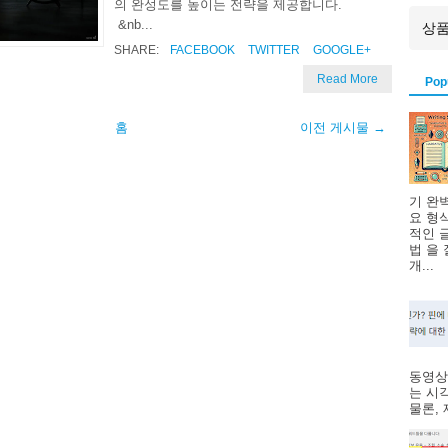
의 완성도를 높이는 전략을 제공합니다.
&nb...
SHARE:
FACEBOOK
TWITTER
GOOGLE+
Read More
Pop
홈
이전 게시물 →
기 완
요 형
적인 
법 을
개...
동영상
는 시
물론, 제