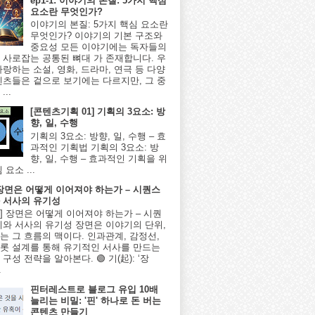
ep1-1: 이야기의 본질: 5가지 핵심
요소란 무엇인가?
이야기의 본질: 5가지 핵심 요소란
무엇인가? 이야기의 기본 구조와
중요성 모든 이야기에는 독자들의
 사로잡는 공통된 뼈대 가 존재합니다. 우
사랑하는 소설, 영화, 드라마, 연극 등 다양
텐츠들은 겉으로 보기에는 다르지만, 그 중
...
[콘텐츠기획 01] 기획의 3요소: 방
향, 일, 수행
기획의 3요소: 방향, 일, 수행 – 효
과적인 기획법 기획의 3요소: 방
향, 일, 수행 – 효과적인 기획을 위
 요소 ...
] 장면은 어떻게 이어져야 하는가 – 시퀀스
 서사의 유기성
8편] 장면은 어떻게 이어져야 하는가 – 시퀀
계와 서사의 유기성 장면은 이야기의 단위,
는 그 흐름의 맥이다. 인과관계, 감정선,
롯 설계를 통해 유기적인 서사를 만드는
구성 전략을 알아본다. 🟢 기(起): ‘장
.
핀터레스트로 블로그 유입 10배
늘리는 비밀: '핀' 하나로 돈 버는
콘텐츠 만들기