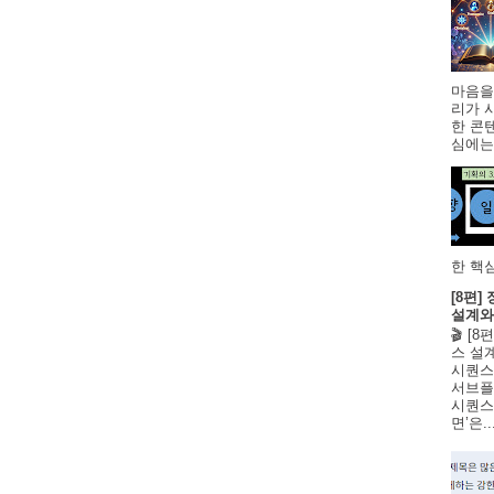
마음을
리가 
한 콘
심에는 
한 핵심
[8편
설계와
🎬 [
스 설
시퀀스
서브플
시퀀스 
면’은..