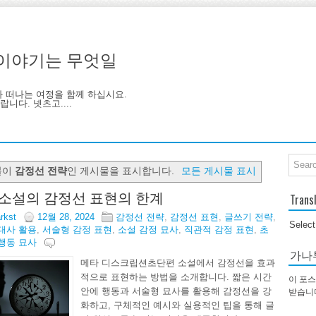
기, 이야기는 무엇일
아 떠나는 여정을 함께 하십시요.
니다. 넷츠고....
블이
감정선 전략
인 게시물을 표시합니다.
모든 게시물 표시
소설의 감정선 표현의 한계
Trans
arkst
12월 28, 2024
감정선 전략
,
감정선 표현
,
글쓰기 전략
,
Selec
대사 활용
,
서술형 감정 표현
,
소설 감정 묘사
,
직관적 감정 표현
,
초
행동 묘사
가나
메타 디스크립션초단편 소설에서 감정선을 효과
적으로 표현하는 방법을 소개합니다. 짧은 시간
이 포스
안에 행동과 서술형 묘사를 활용해 감정선을 강
받습니
화하고, 구체적인 예시와 실용적인 팁을 통해 글