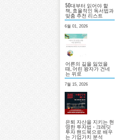
50대부터 읽어야 할
책, 효율적인 독서법과
맞춤 추천 리스트
6월 01, 2026
어른의 길을 잃었을
때, 어린 왕자가 건네
는 위로
7월 15, 2026
은퇴 자산을 지키는 현
명한 투자법 - 크레딧
투자 핸드북으로 배우
는 기업가치 분석