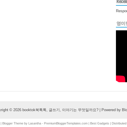
Recen
Respon
영미당
yright ©
2026
booktok북톡톡, 글쓰기, 이야기는 무엇일까요?
| Powered by
Bl
| Blogger Theme by
Lasantha
-
PremiumBloggerTemplates.com
|
Best Gadgets
| Distribute