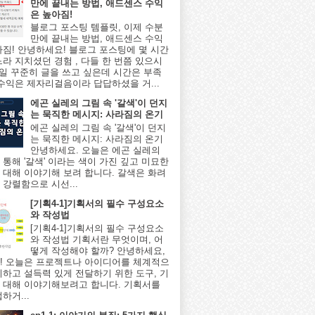
만에 끝내는 방법, 애드센스 수익
은 높아짐!
블로그 포스팅 템플릿, 이제 수분
만에 끝내는 방법, 애드센스 수익
아짐! 안녕하세요! 블로그 포스팅에 몇 시간
느라 지치셨던 경험 , 다들 한 번쯤 있으시
매일 꾸준히 글을 쓰고 싶은데 시간은 부족
 수익은 제자리걸음이라 답답하셨을 거...
에곤 실레의 그림 속 '갈색'이 던지
는 묵직한 메시지: 사라짐의 온기
에곤 실레의 그림 속 '갈색'이 던지
는 묵직한 메시지: 사라짐의 온기
안녕하세요. 오늘은 에곤 실레의
 통해 '갈색' 이라는 색이 가진 깊고 미묘한
 대해 이야기해 보려 합니다. 갈색은 화려
 강렬함으로 시선...
[기획4-1]기획서의 필수 구성요소
와 작성법
[기획4-1]기획서의 필수 구성요소
와 작성법 기획서란 무엇이며, 어
떻게 작성해야 할까? 안녕하세요,
! 오늘은 프로젝트나 아이디어를 체계적으
리하고 설득력 있게 전달하기 위한 도구, 기
 대해 이야기해보려고 합니다. 기획서를
하거...