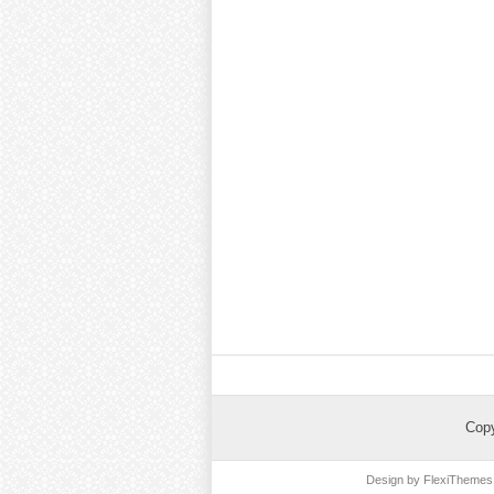
Cop
Design by
FlexiThemes