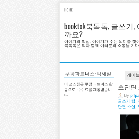
HOME
booktok북톡톡, 글쓰
까요?
이야기의 핵심, 이야기가 주는 의미를 찾
북톡톡은 책과 함께 여러분의 소통을 기다랍
쿠팡파트너스-빅세일
레이
초단편 
이 포스팅은 쿠팡 파트너스 활
동으로, 수수료를 제공받습니
By
prfp
다
글쓰기 팁
,
단편 소설
,