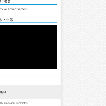
t Posts
sive Advertisement
 - 소통
ogger
d By
Gooyaabi Templates