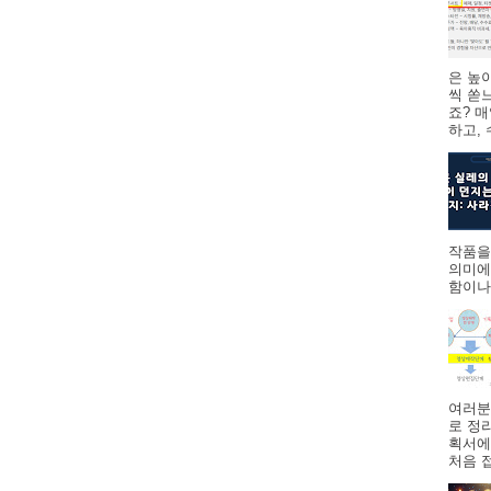
은 높
씩 쏟
죠? 
하고,
작품을
의미에
함이나
여러분
로 정
획서에
처음 접