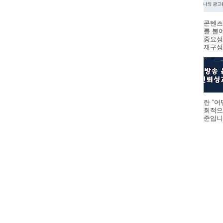
콘텐츠
를 불
중요성
재구성하
란 “
회적으
준입니다