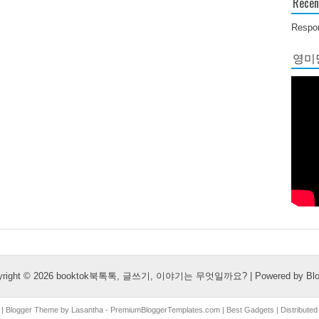
Recen
Respon
영미당
yright ©
2026
booktok북톡톡, 글쓰기, 이야기는 무엇일까요?
| Powered by
Bl
| Blogger Theme by
Lasantha
-
PremiumBloggerTemplates.com
|
Best Gadgets
| Distribute