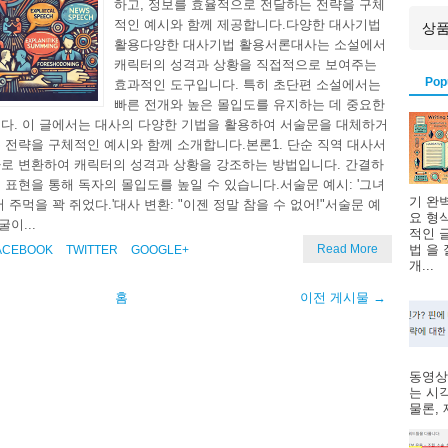
하고, 정보를 효율적으로 전달하는 전략을 구체
적인 예시와 함께 제공합니다.다양한 대사기법
활용다양한 대사기법 활용서론대사는 소설에서
캐릭터의 성격과 상황을 직접적으로 보여주는
Pop
효과적인 도구입니다. 특히 초단편 소설에서는
빠른 전개와 높은 몰입도를 유지하는 데 중요한
다. 이 글에서는 대사의 다양한 기법을 활용하여 서술문을 대체하거
 전략을 구체적인 예시와 함께 소개합니다.본론1. 단순 직역 대사서
로 변환하여 캐릭터의 성격과 상황을 강조하는 방법입니다. 간결하
 표현을 통해 독자의 몰입도를 높일 수 있습니다.서술문 예시: '그녀
기 완
 주먹을 꽉 쥐었다.'대사 변환: "이젠 정말 참을 수 없어!"서술문 예
요 형
굴이...
적인 
Read More
법 을
ACEBOOK
TWITTER
GOOGLE+
개...
홈
이전 게시물 →
동영상
는 시
물론, 제