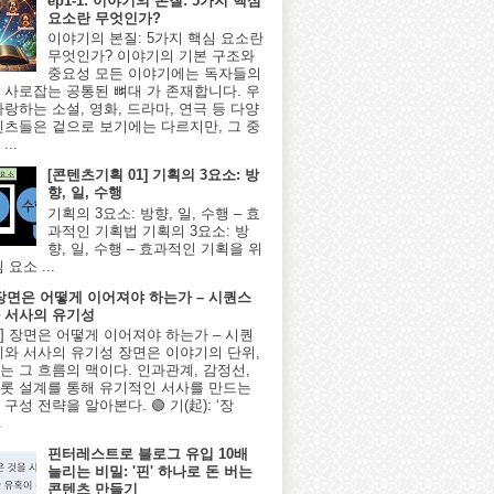
ep1-1: 이야기의 본질: 5가지 핵심
요소란 무엇인가?
이야기의 본질: 5가지 핵심 요소란
무엇인가? 이야기의 기본 구조와
중요성 모든 이야기에는 독자들의
 사로잡는 공통된 뼈대 가 존재합니다. 우
사랑하는 소설, 영화, 드라마, 연극 등 다양
텐츠들은 겉으로 보기에는 다르지만, 그 중
...
[콘텐츠기획 01] 기획의 3요소: 방
향, 일, 수행
기획의 3요소: 방향, 일, 수행 – 효
과적인 기획법 기획의 3요소: 방
향, 일, 수행 – 효과적인 기획을 위
 요소 ...
] 장면은 어떻게 이어져야 하는가 – 시퀀스
 서사의 유기성
8편] 장면은 어떻게 이어져야 하는가 – 시퀀
계와 서사의 유기성 장면은 이야기의 단위,
는 그 흐름의 맥이다. 인과관계, 감정선,
롯 설계를 통해 유기적인 서사를 만드는
구성 전략을 알아본다. 🟢 기(起): ‘장
.
핀터레스트로 블로그 유입 10배
늘리는 비밀: '핀' 하나로 돈 버는
콘텐츠 만들기