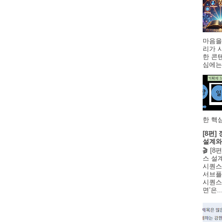
마음을
리가 
한 콘
심에는 
한 핵심
[8편
설계와
🎬 [
스 설
시퀀스
서브플
시퀀스 
면’은..