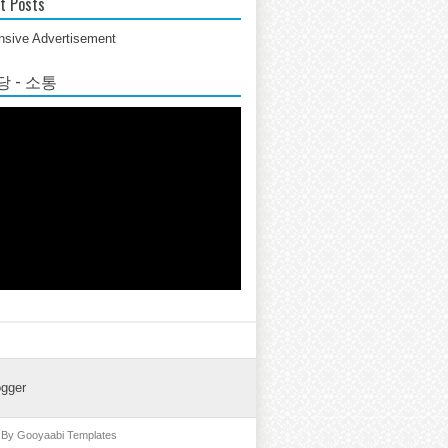
t Posts
sive Advertisement
 - 소통
ogger
d By
Gooyaabi Templates