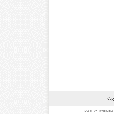
Cop
Design by
FlexiThemes