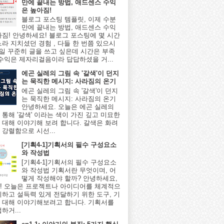
만에 끝내는 방법, 애드센스 수익
은 높아짐!
블로그 포스팅 템플릿, 이제 수분
만에 끝내는 방법, 애드센스 수익
아짐! 안녕하세요! 블로그 포스팅에 몇 시간
느라 지치셨던 경험 , 다들 한 번쯤 있으시
매일 꾸준히 글을 쓰고 싶은데 시간은 부족
 수익은 제자리걸음이라 답답하셨을 거...
에곤 실레의 그림 속 '갈색'이 던지
는 묵직한 메시지: 사라짐의 온기
에곤 실레의 그림 속 '갈색'이 던지
는 묵직한 메시지: 사라짐의 온기
안녕하세요. 오늘은 에곤 실레의
 통해 '갈색' 이라는 색이 가진 깊고 미묘한
 대해 이야기해 보려 합니다. 갈색은 화려
 강렬함으로 시선...
[기획4-1]기획서의 필수 구성요소
와 작성법
[기획4-1]기획서의 필수 구성요소
와 작성법 기획서란 무엇이며, 어
떻게 작성해야 할까? 안녕하세요,
! 오늘은 프로젝트나 아이디어를 체계적으
리하고 설득력 있게 전달하기 위한 도구, 기
 대해 이야기해보려고 합니다. 기획서를
하거...