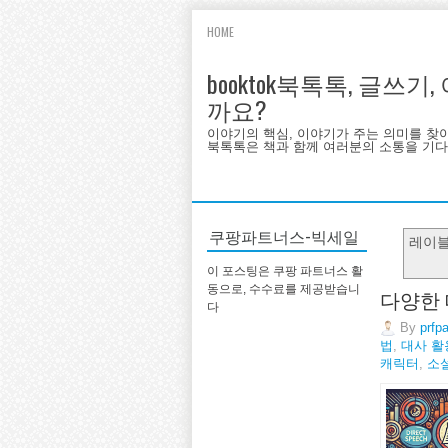
HOME
booktok북톡톡, 글쓰
까요?
이야기의 핵심, 이야기가 주는 의미를 찾
북톡톡은 책과 함께 여러분의 소통을 기다랍
쿠팡파트너스-빅세일
레이
이 포스팅은 쿠팡 파트너스 활
동으로, 수수료를 제공받습니
다양한
다
By
prfp
법
,
대사 활
캐릭터
,
소