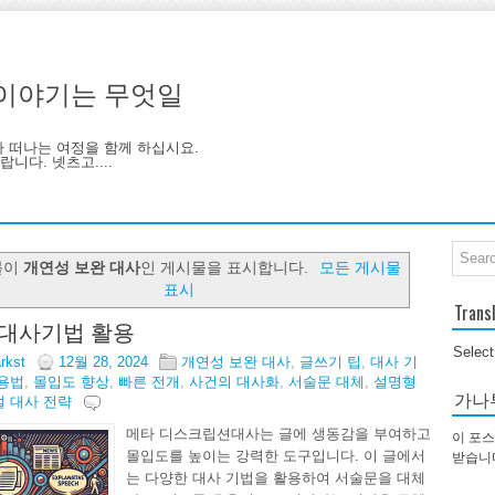
기, 이야기는 무엇일
아 떠나는 여정을 함께 하십시요.
니다. 넷츠고....
블이
개연성 보완 대사
인 게시물을 표시합니다.
모든 게시물
표시
Trans
 대사기법 활용
Selec
arkst
12월 28, 2024
개연성 보완 대사
,
글쓰기 팁
,
대사 기
용법
,
몰입도 향상
,
빠른 전개
,
사건의 대사화
,
서술문 대체
,
설명형
가나
설 대사 전략
메타 디스크립션대사는 글에 생동감을 부여하고
이 포스
몰입도를 높이는 강력한 도구입니다. 이 글에서
받습니
는 다양한 대사 기법을 활용하여 서술문을 대체