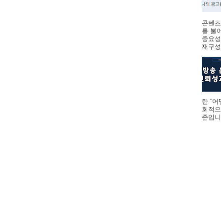
콘텐츠
를 불
중요성
재구성하
란 “
회적으
준입니다