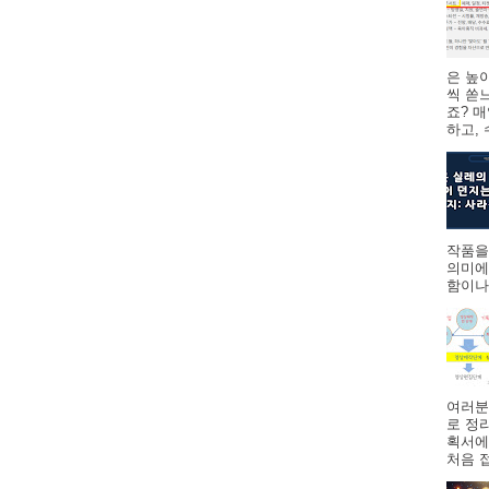
은 높
씩 쏟
죠? 
하고,
작품을
의미에
함이나
여러분
로 정
획서에
처음 접