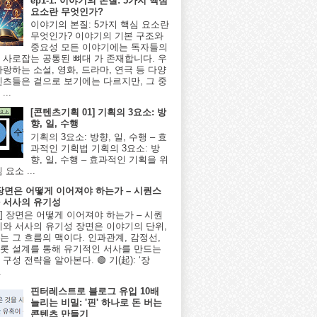
ep1-1: 이야기의 본질: 5가지 핵심
요소란 무엇인가?
이야기의 본질: 5가지 핵심 요소란
무엇인가? 이야기의 기본 구조와
중요성 모든 이야기에는 독자들의
 사로잡는 공통된 뼈대 가 존재합니다. 우
사랑하는 소설, 영화, 드라마, 연극 등 다양
텐츠들은 겉으로 보기에는 다르지만, 그 중
...
[콘텐츠기획 01] 기획의 3요소: 방
향, 일, 수행
기획의 3요소: 방향, 일, 수행 – 효
과적인 기획법 기획의 3요소: 방
향, 일, 수행 – 효과적인 기획을 위
 요소 ...
] 장면은 어떻게 이어져야 하는가 – 시퀀스
 서사의 유기성
8편] 장면은 어떻게 이어져야 하는가 – 시퀀
계와 서사의 유기성 장면은 이야기의 단위,
는 그 흐름의 맥이다. 인과관계, 감정선,
롯 설계를 통해 유기적인 서사를 만드는
구성 전략을 알아본다. 🟢 기(起): ‘장
.
핀터레스트로 블로그 유입 10배
늘리는 비밀: '핀' 하나로 돈 버는
콘텐츠 만들기