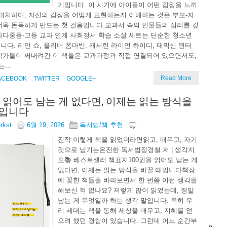
기입니다. 이 시기에 아이들이 어떤 감정을 느끼
 대처하며, 자신의 감정을 어떻게 표현하는지 이해하는 것은 부모-자
더욱 돈독하게 만드는 첫 걸음입니다.교과서 속의 인물들의 심리를 깊
나다중등·고등 교과 연계 사회정서 학습 소설 세트는 단순한 청소년
니다. 리안 쇼, 올리버 폼마반, 캐서린 라이언 하이디, 태믹신 윈터
작가들이 써내려간 이 책들은 교과과정과 직접 연결되어 있으면서도,
...
Read More
ACEBOOK
TWITTER
GOOGLE+
을 읽어도 남는 게 없다면, 이제는 읽는 방식을
때입니다
arkst
6월 19, 2026
독서법/책 추천
진작 이렇게 책을 읽었더라면읽고, 배우고, 자기
것으로 남기는온전한 독서법장경철 저 | 생각지
도📚 베스트셀러 책표지100권을 읽어도 남는 게
없다면, 이제는 읽는 방식을 바꿀 때입니다책장
에 꽂힌 책들을 바라보면서 한 번쯤 이런 생각을
해보신 적 없나요? 저렇게 많이 읽었는데, 정말
남는 게 무엇일까 하는 생각 말입니다. 특히 우
리 세대는 책을 통해 세상을 배우고, 지혜를 얻
으려 했던 경험이 있습니다. 그런데 어느 순간부