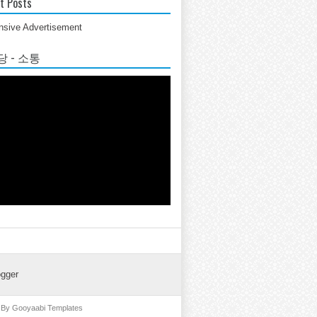
t Posts
sive Advertisement
 - 소통
ogger
d By
Gooyaabi Templates