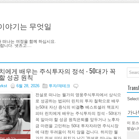
기, 이야기는 무엇일
아 떠나는 여정을 함께 하십시요.
니다. 넷츠고....
치에게 배우는 주식투자의 정석 - 50대가 꼭
할 성공 원칙
arkst
6월 28, 2026
투자/재테크
Trans
전설로 떠나는 월가의 영웅주식투자에서 상식으
Selec
로 성공하는 법피터 린치의 투자 철학으로 배우
는50대 자산 증식의 비결📚 베스트셀러 책표지
가나
피터 린치에게 배우는 주식투자의 정석 - 50대가
꼭 알아야 할 성공 원칙은퇴를 앞두거나 노후자
이 포스
금 마련을 고민하는 50대 투자자라면 주식시장
받습니
에 대한 두려움이 적지 않을 겁니다. 하지만 월
가의 전설 피터 린치가 남긴 '전설로 떠나는 월가