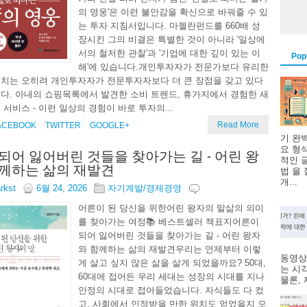
의 영웅'은 이런 불안감을 확신으로 바꿔줄 수 있
는 투자 지침서입니다. 마젤란펀드를 660배 성
장시킨 그의 비결은 특별한 것이 아니라 '일상에
서의 철저한 관찰'과 '기업에 대한 깊이 있는 이
Pop
해'에 있습니다.개인투자자가 전문가보다 유리한
치는 오히려 개인투자자가 전문투자자보다 더 큰 장점을 갖고 있다
다. 아내의 쇼핑목록에서 발견한 소비 트렌드, 휴가지에서 경험한 새
 서비스 - 이런 일상의 경험이 바로 투자의...
Read More
ACEBOOK
TWITTER
GOOGLE+
기 완
요 형
되어 잃어버린 것들을 찾아가는 길 - 어린 왕
적인 
께하는 삶의 재발견
법 을
개...
arkst
6월 24, 2026
자기계발/경제경영
어른이 된 당신을 위한어린 왕자의 말삶의 의미
를 찾아가는 여정📚 베스트셀러 책표지어른이
되어 잃어버린 것들을 찾아가는 길 - 어린 왕자
와 함께하는 삶의 재발견우리는 언제부터 이렇
동영상
게 살고 싶지 않은 삶을 살게 되었을까요? 50대,
는 시
60대에 접어든 우리 세대는 성장의 시대를 지나
물론, 제
안정의 시대로 접어들었습니다. 자식들도 다 컸
고, 사회에서 인정받을 만한 위치도 얻었을지 모