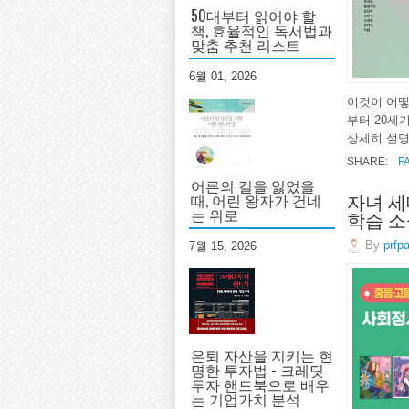
50대부터 읽어야 할
책, 효율적인 독서법과
맞춤 추천 리스트
6월 01, 2026
이것이 어떻
부터 20세
상세히 설명
SHARE:
F
어른의 길을 잃었을
자녀 세
때, 어린 왕자가 건네
는 위로
학습 소
By
prfp
7월 15, 2026
은퇴 자산을 지키는 현
명한 투자법 - 크레딧
투자 핸드북으로 배우
는 기업가치 분석