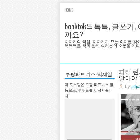
HOME
booktok북톡톡, 글쓰
까요?
이야기의 핵심, 이야기가 주는 의미를 찾
북톡톡은 책과 함께 여러분의 소통을 기다랍
피터 린
쿠팡파트너스-빅세일
알아야 
이 포스팅은 쿠팡 파트너스 활
By
prfp
동으로, 수수료를 제공받습니
다