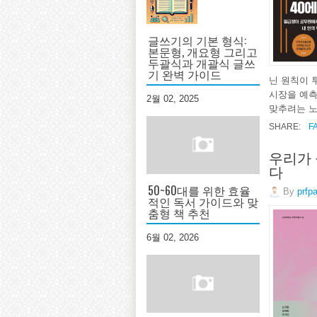
글쓰기의 기본 형식:
본문형, 개요형 그리고
두괄식과 개괄식 글쓰
기 완벽 가이드
닌 원칙이 
시장을 예측
2월 02, 2025
맞추려는 노
SHARE:
F
우리가 
다
50~60대를 위한 효율
By
prfp
적인 독서 가이드와 맞
춤형 책 추천
6월 02, 2026