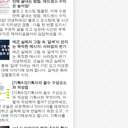
만에 끝내는 방법, 애드센스 수익
은 높아짐!
블로그 포스팅 템플릿, 이제 수분
만에 끝내는 방법, 애드센스 수익
아짐! 안녕하세요! 블로그 포스팅에 몇 시간
느라 지치셨던 경험 , 다들 한 번쯤 있으시
매일 꾸준히 글을 쓰고 싶은데 시간은 부족
 수익은 제자리걸음이라 답답하셨을 거...
에곤 실레의 그림 속 '갈색'이 던지
는 묵직한 메시지: 사라짐의 온기
에곤 실레의 그림 속 '갈색'이 던지
는 묵직한 메시지: 사라짐의 온기
안녕하세요. 오늘은 에곤 실레의
 통해 '갈색' 이라는 색이 가진 깊고 미묘한
 대해 이야기해 보려 합니다. 갈색은 화려
 강렬함으로 시선...
[기획4-1]기획서의 필수 구성요소
와 작성법
[기획4-1]기획서의 필수 구성요소
와 작성법 기획서란 무엇이며, 어
떻게 작성해야 할까? 안녕하세요,
! 오늘은 프로젝트나 아이디어를 체계적으
리하고 설득력 있게 전달하기 위한 도구, 기
 대해 이야기해보려고 합니다. 기획서를
하거...