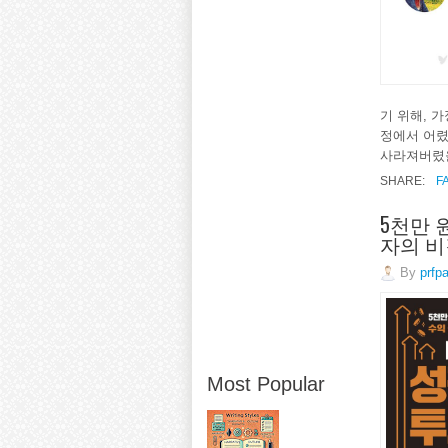
기 위해, 
정에서 어렸
사라져버렸을
SHARE:
F
5천만 
자의 비
By
prfp
Most Popular