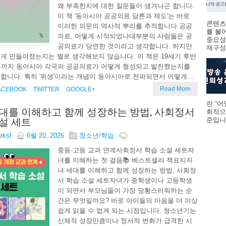
왜 부족한지에 대한 질문들이 생겨나곤 합니다.
이 책 '동아시아 공공의료 담론과 제도'는 바로
콘텐츠
이러한 의문의 역사적 뿌리를 추적합니다.공공
를 불
의료, 어떻게 시작되었나대부분의 사람들은 공
중요성
공의료가 당연한 것이라고 생각합니다. 하지만
재구성하
게 만들어졌는지는 별로 생각해보지 않습니다. 이 책은 19세기 후반
기까지 동아시아 각국의 공공의료가 어떻게 형성되고 발전했는지를
합니다. 특히 '위생'이라는 개념이 동아시아로 전파되면서 어떻게...
Read More
ACEBOOK
TWITTER
GOOGLE+
란 “
대를 이해하고 함께 성장하는 방법, 사회정서
회적으
설 세트
준입니다
arkst
6월 20, 2026
청소년/학습
중등·고등 교과 연계사회정서 학습 소설 세트자
녀를 이해하는 첫 걸음📚 베스트셀러 책표지자
녀 세대를 이해하고 함께 성장하는 방법, 사회정
서 학습 소설 세트자녀가 중학생이나 고등학생
이 되면서 부모님들이 가장 당황스러워하는 순
간은 무엇일까요? 바로 아이들의 마음을 더 이상
쉽게 읽을 수 없게 되는 시점입니다. 청소년기는
신체적 성장만큼이나 정서적 변화가 급격한 시