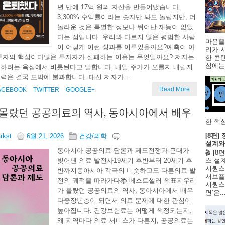
년 만에 17억 원의 자산을 만들어냈습니다.
3,300% 수익률이라는 숫자만 봐도 놀랍지만, 더
놀라운 것은 특별한 정보나 뛰어난 재능이 없었
다는 점입니다. 우리와 다르지 않은 평범한 사람
마음을
이 어떻게 이런 성과를 이루었을까요?예측이 아
리가 
투자의 핵심이다많은 투자자가 실패하는 이유는 무엇일까요? 저자는
한 콘
심에는 
하려는 욕심에서 비롯된다고 말합니다. 내일 주가가 오를지 내릴지
력은 결국 도박에 불과합니다. 대신 저자가...
Read More
ACEBOOK
TWITTER
GOOGLE+
몰랐던 공공의료의 역사, 동아시아에서 배우
한 핵심
[8편
arkst
6월 21, 2026
건강/의학
설계와
동아시아 공공의료 담론과 제도전쟁과 근대가
🎬 [
빚어낸 의료 발전사19세기 후반부터 20세기 후
스 설
시퀀스
반까지동아시아 각국의 비슷하고도 다른의료 발
서브플
전의 궤적을 따라가다📚 베스트셀러 책표지우리
시퀀스 
가 몰랐던 공공의료의 역사, 동아시아에서 배우
면’은..
다중장년층이 되면서 의료 문제에 대한 관심이
높아집니다. 건강보험료는 어떻게 책정되는지,
왜 지역마다 의료 서비스가 다른지, 공공의료는