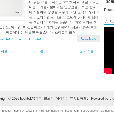
Recen
터 읽은 책들이 자꾸만 흐릿해지고, 며칠 지나면
내용이 가물가물해지는 답답함을 느끼곤 합니
Respon
다.서울여대 장경철 교수가 펴낸 '진작 이렇게 책
을 읽었더라면'은 바로 이 고민에 정직하게 답하
영미당
는 책입니다. 저자는 묻습니다. 과연 우리는 책
 것일까요, 아니면 '본' 것일까요? 시대가 급변하면서 정보의 홍수 속에
는 '빠르게' 읽는 방법만 배웠습니다. 스마트폰 클릭...
Read More
ACEBOOK
TWITTER
GOOGLE+
게시물
홈
이전 게시물 →
yright ©
2026
booktok북톡톡, 글쓰기, 이야기는 무엇일까요?
| Powered by
Bl
| Blogger Theme by
Lasantha
-
PremiumBloggerTemplates.com
|
Best Gadgets
| Distribute