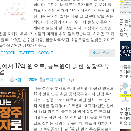
닙니다. 그런데 왜 자꾸만 뭔가 빠진 기분이 들
까요? 김종원 작가의 신작 <어른이 된 당신을 위
한 어린 왕자의 말>은 바로 그 질문에 답을 주는
은 높
책입니다.성공의 사다리 위에서 놓친 것들우리
씩 쏟
세대는 열심히 살아왔습니다. 직장에서 인정받
죠? 
가정을 지키기 위해, 자식들의 미래를 위해 달려왔습니다. 하지만 그 과
하고,
을 때 가졌던 순수한 마음, 꿈을 바라보던 초롱초롱한 눈빛은 어디로
까요? 어린 왕자가 만난...
Read More
ACEBOOK
TWITTER
GOOGLE+
원에서 17억 원으로, 공무원이 밝힌 성장주 투
작품을
결
의미에
함이나
arkst
6월 22, 2026
투자/재테크
나는 성장주 투자로 40에 은퇴했다5천만 원으로
17억 원을 만든 황금 공식공무원에서 전업 투자
자로의 성공 스토리예측이 아닌 원칙으로 경제
적 자유를 얻다📚 베스트셀러 책표지5천만 원에
여러분
서 17억 원으로, 공무원이 밝힌 성장주 투자의
로 정
비결안정적인 공무원 직책을 내려놓고 투자의
획서에
처음 접
길로 접어든 사람이 있습니다. 파돌댁 저자가 바
로 그 주인공인데, 단 5천만 원의 종잣돈으로 4