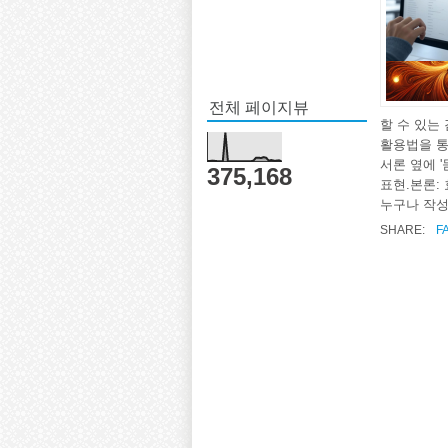
전체 페이지뷰
할 수 있는
활용법을 통
서론 옆에 
375,168
표현.본론:
누구나 작성
SHARE:
F