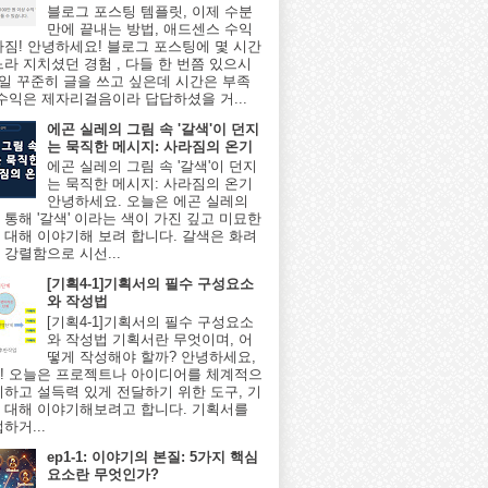
블로그 포스팅 템플릿, 이제 수분
만에 끝내는 방법, 애드센스 수익
아짐! 안녕하세요! 블로그 포스팅에 몇 시간
느라 지치셨던 경험 , 다들 한 번쯤 있으시
매일 꾸준히 글을 쓰고 싶은데 시간은 부족
 수익은 제자리걸음이라 답답하셨을 거...
에곤 실레의 그림 속 '갈색'이 던지
는 묵직한 메시지: 사라짐의 온기
에곤 실레의 그림 속 '갈색'이 던지
는 묵직한 메시지: 사라짐의 온기
안녕하세요. 오늘은 에곤 실레의
 통해 '갈색' 이라는 색이 가진 깊고 미묘한
 대해 이야기해 보려 합니다. 갈색은 화려
 강렬함으로 시선...
[기획4-1]기획서의 필수 구성요소
와 작성법
[기획4-1]기획서의 필수 구성요소
와 작성법 기획서란 무엇이며, 어
떻게 작성해야 할까? 안녕하세요,
! 오늘은 프로젝트나 아이디어를 체계적으
리하고 설득력 있게 전달하기 위한 도구, 기
 대해 이야기해보려고 합니다. 기획서를
하거...
ep1-1: 이야기의 본질: 5가지 핵심
요소란 무엇인가?