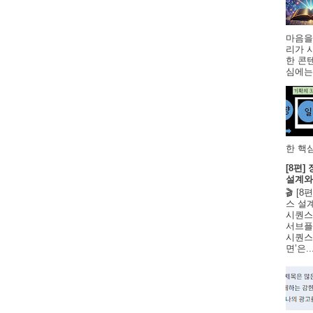
마음을
리가 
한 콘
심에는 
한 핵심
[8편
설계와
🎬 [
스 설
시퀀스
서브플
시퀀스 
면’은..