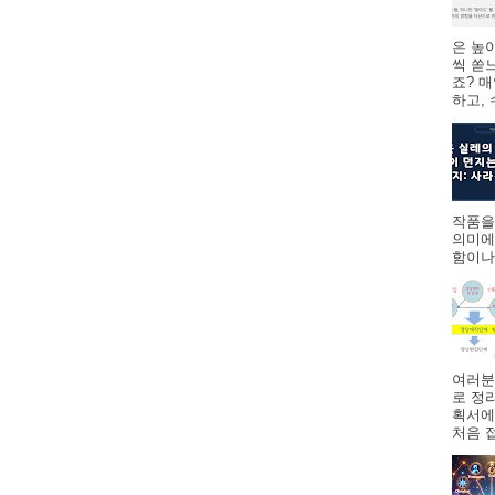
은 높
씩 쏟
죠? 
하고,
작품을
의미에
함이나
여러분
로 정
획서에
처음 접