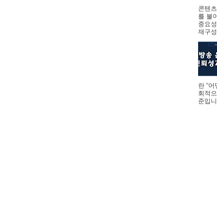
콘텐츠
를 불
중요성
재구성하
란 “
회적으
준입니다