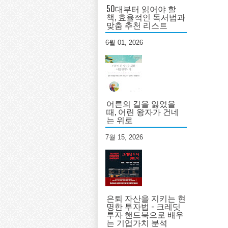
50대부터 읽어야 할
책, 효율적인 독서법과
맞춤 추천 리스트
6월 01, 2026
어른의 길을 잃었을
때, 어린 왕자가 건네
는 위로
7월 15, 2026
은퇴 자산을 지키는 현
명한 투자법 - 크레딧
투자 핸드북으로 배우
는 기업가치 분석