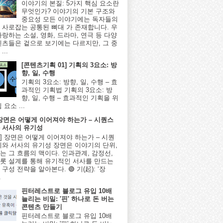
이야기의 본질: 5가지 핵심 요소란
무엇인가? 이야기의 기본 구조와
중요성 모든 이야기에는 독자들의
 사로잡는 공통된 뼈대 가 존재합니다. 우
사랑하는 소설, 영화, 드라마, 연극 등 다양
텐츠들은 겉으로 보기에는 다르지만, 그 중
...
[콘텐츠기획 01] 기획의 3요소: 방
향, 일, 수행
기획의 3요소: 방향, 일, 수행 – 효
과적인 기획법 기획의 3요소: 방
향, 일, 수행 – 효과적인 기획을 위
 요소 ...
] 장면은 어떻게 이어져야 하는가 – 시퀀스
 서사의 유기성
8편] 장면은 어떻게 이어져야 하는가 – 시퀀
계와 서사의 유기성 장면은 이야기의 단위,
는 그 흐름의 맥이다. 인과관계, 감정선,
롯 설계를 통해 유기적인 서사를 만드는
구성 전략을 알아본다. 🟢 기(起): ‘장
.
핀터레스트로 블로그 유입 10배
늘리는 비밀: '핀' 하나로 돈 버는
콘텐츠 만들기
핀터레스트로 블로그 유입 10배