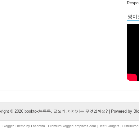
Respon
영미당
yright ©
2026
booktok북톡톡, 글쓰기, 이야기는 무엇일까요?
| Powered by
Bl
| Blogger Theme by
Lasantha
-
PremiumBloggerTemplates.com
|
Best Gadgets
| Distribute