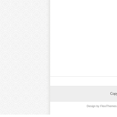
Cop
Design by
FlexiThemes