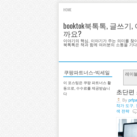
HOME
booktok북톡톡, 글쓰
까요?
이야기의 핵심, 이야기가 주는 의미를 찾
북톡톡은 책과 함께 여러분의 소통을 기다랍
쿠팡파트너스-빅세일
레이
이 포스팅은 쿠팡 파트너스 활
동으로, 수수료를 제공받습니
초단편 
다
By
prfp
작가 도구
,
색 전략