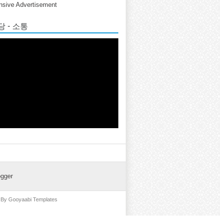
sive Advertisement
 - 소통
ogger
d By
Gooyaabi Templates