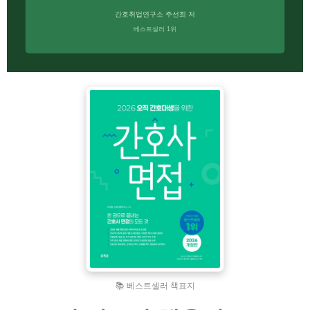
간호취업연구소 주선희 저
베스트셀러 1위
📚 베스트셀러 책표지