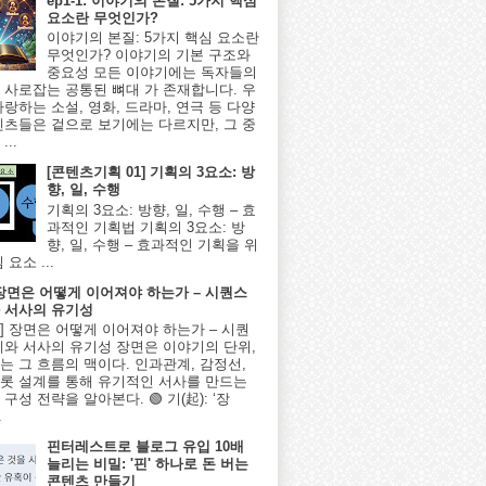
ep1-1: 이야기의 본질: 5가지 핵심
요소란 무엇인가?
이야기의 본질: 5가지 핵심 요소란
무엇인가? 이야기의 기본 구조와
중요성 모든 이야기에는 독자들의
 사로잡는 공통된 뼈대 가 존재합니다. 우
사랑하는 소설, 영화, 드라마, 연극 등 다양
텐츠들은 겉으로 보기에는 다르지만, 그 중
...
[콘텐츠기획 01] 기획의 3요소: 방
향, 일, 수행
기획의 3요소: 방향, 일, 수행 – 효
과적인 기획법 기획의 3요소: 방
향, 일, 수행 – 효과적인 기획을 위
 요소 ...
] 장면은 어떻게 이어져야 하는가 – 시퀀스
 서사의 유기성
8편] 장면은 어떻게 이어져야 하는가 – 시퀀
계와 서사의 유기성 장면은 이야기의 단위,
는 그 흐름의 맥이다. 인과관계, 감정선,
롯 설계를 통해 유기적인 서사를 만드는
구성 전략을 알아본다. 🟢 기(起): ‘장
.
핀터레스트로 블로그 유입 10배
늘리는 비밀: '핀' 하나로 돈 버는
콘텐츠 만들기