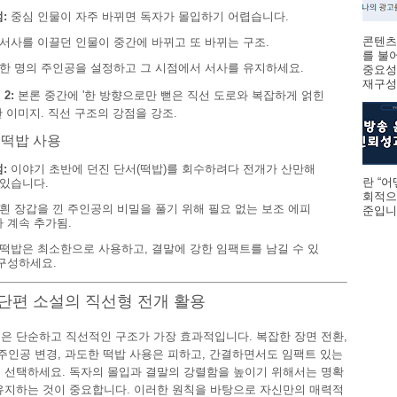
:
중심 인물이 자주 바뀌면 독자가 몰입하기 어렵습니다.
콘텐츠
서사를 이끌던 인물이 중간에 바뀌고 또 바뀌는 구조.
를 불
한 명의 주인공을 설정하고 그 시점에서 서사를 유지하세요.
중요성
재구성하
2:
본론 중간에 '한 방향으로만 뻗은 직선 도로와 복잡하게 얽힌
한 이미지. 직선 구조의 강점을 강조.
한 떡밥 사용
:
이야기 초반에 던진 단서(떡밥)를 회수하려다 전개가 산만해
란 “
 있습니다.
회적으
흰 장갑을 낀 주인공의 비밀을 풀기 위해 필요 없는 보조 에피
준입니다
 계속 추가됨.
떡밥은 최소한으로 사용하고, 결말에 강한 임팩트를 남길 수 있
구성하세요.
초단편 소설의 직선형 전개 활용
은 단순하고 직선적인 구조가 가장 효과적입니다. 복잡한 장면 전환,
 주인공 변경, 과도한 떡밥 사용은 피하고, 간결하면서도 임팩트 있는
 선택하세요. 독자의 몰입과 결말의 강렬함을 높이기 위해서는 명확
유지하는 것이 중요합니다. 이러한 원칙을 바탕으로 자신만의 매력적