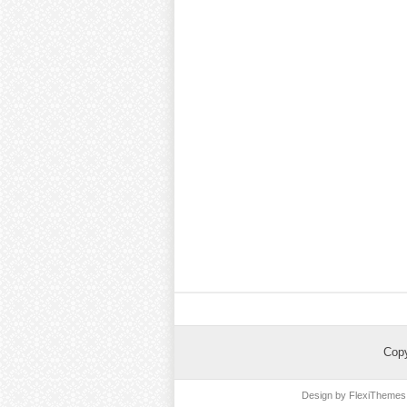
Cop
Design by
FlexiThemes