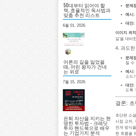
50대부터 읽어야 할
문제점
책, 효율적인 독서법과
맞춤 추천 리스트
예시:
대안:
6월 01, 2026
이미지 위치 
길'을 대비
4. 과도
문제점
어른의 길을 잃었을
질 수
때, 어린 왕자가 건네
는 위로
예시:
소드가
7월 15, 2026
대안:
도록 
결론: 
초단편 소설
은퇴 자산을 지키는 현
시점 교차,
명한 투자법 - 크레딧
투자 핸드북으로 배우
전개 방식을
는 기업가치 분석
한 흐름을 