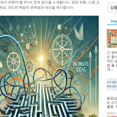
에서 피해야 할 4가지 전개 방식을 소개합니다. 장면 전환, 시점 교
 변경, 과도한 떡밥의 문제점과 대안을 제시합니다.
Pop
기 완
요 형
적인 
법 을
개...
동영상
는 시
물론, 제