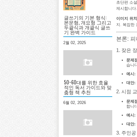
초단편 소설
제시합니다
글쓰기의 기본 형식:
이미지 위치 
본문형, 개요형 그리고
지. 복잡한
두괄식과 개괄식 글쓰
기 완벽 가이드
본론: 
2월 02, 2025
1. 잦은 
문제점
습니다
예시:
50~60대를 위한 효율
대안:
적인 독서 가이드와 맞
춤형 책 추천
2. 시점 
문제점
6월 02, 2026
합니다
예시:
대안:
3. 주인공