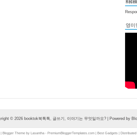
Recen
Respon
영미당
yright ©
2026
booktok북톡톡, 글쓰기, 이야기는 무엇일까요?
| Powered by
Bl
| Blogger Theme by
Lasantha
-
PremiumBloggerTemplates.com
|
Best Gadgets
| Distribute