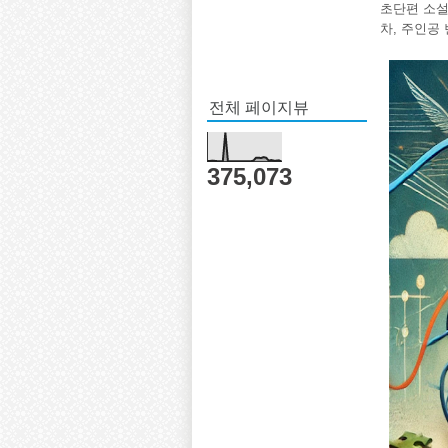
초단편 소설
차, 주인공
전체 페이지뷰
375,073