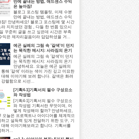
만에 끝내는 방법, 애드센스 수익
은 높아짐!
블로그 포스팅 템플릿, 이제 수분
만에 끝내는 방법, 애드센스 수익
아짐! 안녕하세요! 블로그 포스팅에 몇 시간
느라 지치셨던 경험 , 다들 한 번쯤 있으시
매일 꾸준히 글을 쓰고 싶은데 시간은 부족
 수익은 제자리걸음이라 답답하셨을 거...
에곤 실레의 그림 속 '갈색'이 던지
는 묵직한 메시지: 사라짐의 온기
에곤 실레의 그림 속 '갈색'이 던지
는 묵직한 메시지: 사라짐의 온기
안녕하세요. 오늘은 에곤 실레의
 통해 '갈색' 이라는 색이 가진 깊고 미묘한
 대해 이야기해 보려 합니다. 갈색은 화려
 강렬함으로 시선...
[기획4-1]기획서의 필수 구성요소
와 작성법
[기획4-1]기획서의 필수 구성요소
와 작성법 기획서란 무엇이며, 어
떻게 작성해야 할까? 안녕하세요,
! 오늘은 프로젝트나 아이디어를 체계적으
리하고 설득력 있게 전달하기 위한 도구, 기
 대해 이야기해보려고 합니다. 기획서를
하거...