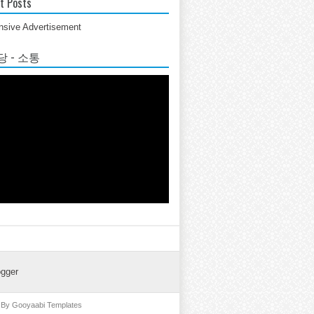
t Posts
sive Advertisement
 - 소통
ogger
d By
Gooyaabi Templates