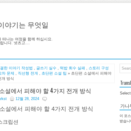
기, 이야기는 무엇일
아 떠나는 여정을 함께 하십시요.
니다. 넷츠고....
결한 이야기 작성법
,
글쓰기 실수
,
떡밥 회수 실패
,
스토리 구성
교차 문제
,
직선형 전개
,
초단편 소설 팁
» 초단편 소설에서 피해야
전개 방식
Trans
소설에서 피해야 할 4가지 전개 방식
Selec
arkst
12월 28, 2024
가나
소설에서 피해야 할 4가지 전개 방식
이 포스
받습니
스크립션