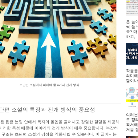
은 높
씩 쏟
죠? 
하고,
작품을
의미에
함이나
초단편 소설에서 피해야 할 4가지 전개 방식
초단편 소설의 특징과 전개 방식의 중요성
여러분
로 정
은 짧은 분량 안에서 독자의 몰입을 끌어내고 강렬한 결말을 제공해
획서에
 이러한 특성 때문에 이야기의 전개 방식이 매우 중요합니다. 복잡하
처음 접
 구조는 초단편 소설의 강점을 약화시킬 수 있습니다. 이 글에서는