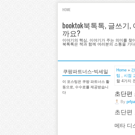
HOME
booktok북톡톡, 글쓰
까요?
이야기의 핵심, 이야기가 주는 의미를 찾
북톡톡은 책과 함께 여러분의 소통을 기다랍
쿠팡파트너스-빅세일
Home
»
간
팁
,
시점 
할 4가지 
이 포스팅은 쿠팡 파트너스 활
동으로, 수수료를 제공받습니
초단편 
다
By
prfp
초단편 
메타 디