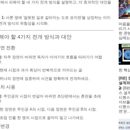
에서 피해야 할 네 가지 전개 방식을 설명하고, 더 효과적인 대안을
.
1:
서론 옆에 '잘못된 길로 갈라지는 도로 표지판'을 상징하는 이미
 전개 방식의 위험성을 시각화.
마음을
리가 
한 콘
피해야 할 4가지 전개 방식과 대안
심에는 
장면 전환
:
자주 장면이 바뀌면 독자가 이야기의 흐름을 따라가기 어렵
.
현재 시점과 과거 회상이 반복적으로 끼어드는 글.
한 핵심
[8편
하나의 장면에 집중하여 사건을 명확하게 전개하세요.
설계와
교차 사용
🎬 [
스 설
:
주인공의 시점이 번갈아 바뀌면 초단편에서는 혼란을 초래
시퀀스
.
서브플
시퀀스 
한 장면은 주인공 A의 시점, 다음 장면은 주인공 B의 시점.
면’은..
초점 인물 한 명의 시점으로 끝까지 밀고 나가세요.
 변경