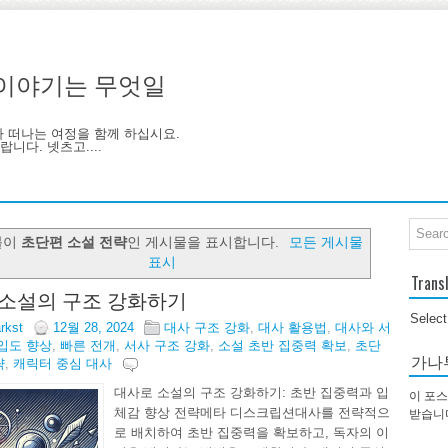
기, 이야기는 무엇일
아 떠나는 여정을 함께 하십시요.
니다. 넷츠고....
블이
초단편 소설 전략
인 게시물을 표시합니다.
모든 게시물
표시
Trans
소설의 구조 강화하기
Selec
arkst
12월 28, 2024
대사 구조 강화
,
대사 활용법
,
대사와 서
입도 향상
,
빠른 전개
,
서사 구조 강화
,
소설 초반 집중력 확보
,
초단
가나
략
,
캐릭터 중심 대사
대사로 소설의 구조 강화하기: 초반 집중력과 입
이 포스
체감 향상 전략메타 디스크립션대사를 전략적으
받습니
로 배치하여 초반 집중력을 확보하고, 독자의 이