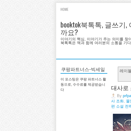
HOME
booktok북톡톡, 글쓰
까요?
이야기의 핵심, 이야기가 주는 의미를 찾
북톡톡은 책과 함께 여러분의 소통을 기다랍
쿠팡파트너스-빅세일
레이
이 포스팅은 쿠팡 파트너스 활
동으로, 수수료를 제공받습니
대사로 
다
By
prfp
사 조화
,
몰
편 소설 전