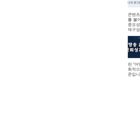
콘텐츠
를 불
중요성
재구성하
란 “
회적으
준입니다