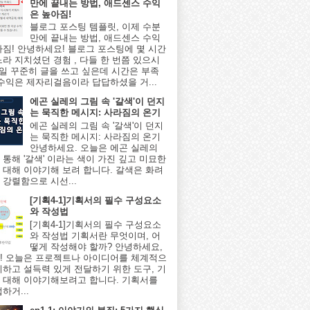
만에 끝내는 방법, 애드센스 수익
은 높아짐!
블로그 포스팅 템플릿, 이제 수분
만에 끝내는 방법, 애드센스 수익
아짐! 안녕하세요! 블로그 포스팅에 몇 시간
느라 지치셨던 경험 , 다들 한 번쯤 있으시
매일 꾸준히 글을 쓰고 싶은데 시간은 부족
 수익은 제자리걸음이라 답답하셨을 거...
에곤 실레의 그림 속 '갈색'이 던지
는 묵직한 메시지: 사라짐의 온기
에곤 실레의 그림 속 '갈색'이 던지
는 묵직한 메시지: 사라짐의 온기
안녕하세요. 오늘은 에곤 실레의
 통해 '갈색' 이라는 색이 가진 깊고 미묘한
 대해 이야기해 보려 합니다. 갈색은 화려
 강렬함으로 시선...
[기획4-1]기획서의 필수 구성요소
와 작성법
[기획4-1]기획서의 필수 구성요소
와 작성법 기획서란 무엇이며, 어
떻게 작성해야 할까? 안녕하세요,
! 오늘은 프로젝트나 아이디어를 체계적으
리하고 설득력 있게 전달하기 위한 도구, 기
 대해 이야기해보려고 합니다. 기획서를
하거...