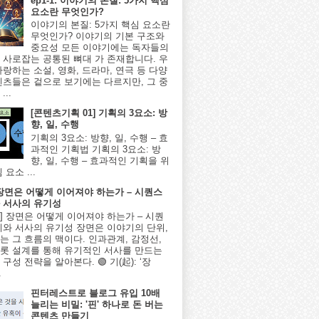
ep1-1: 이야기의 본질: 5가지 핵심
요소란 무엇인가?
이야기의 본질: 5가지 핵심 요소란
무엇인가? 이야기의 기본 구조와
중요성 모든 이야기에는 독자들의
 사로잡는 공통된 뼈대 가 존재합니다. 우
사랑하는 소설, 영화, 드라마, 연극 등 다양
텐츠들은 겉으로 보기에는 다르지만, 그 중
...
[콘텐츠기획 01] 기획의 3요소: 방
향, 일, 수행
기획의 3요소: 방향, 일, 수행 – 효
과적인 기획법 기획의 3요소: 방
향, 일, 수행 – 효과적인 기획을 위
 요소 ...
] 장면은 어떻게 이어져야 하는가 – 시퀀스
 서사의 유기성
8편] 장면은 어떻게 이어져야 하는가 – 시퀀
계와 서사의 유기성 장면은 이야기의 단위,
는 그 흐름의 맥이다. 인과관계, 감정선,
롯 설계를 통해 유기적인 서사를 만드는
구성 전략을 알아본다. 🟢 기(起): ‘장
.
핀터레스트로 블로그 유입 10배
늘리는 비밀: '핀' 하나로 돈 버는
콘텐츠 만들기