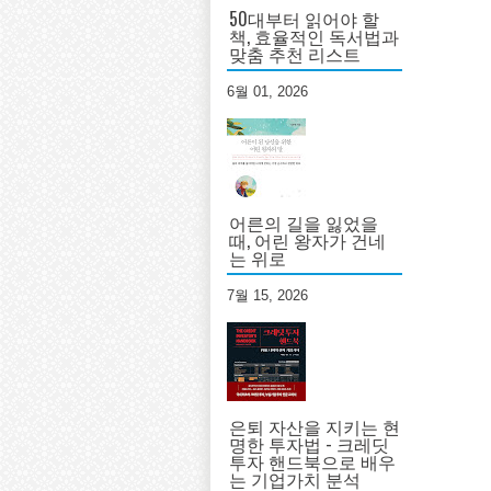
50대부터 읽어야 할
책, 효율적인 독서법과
맞춤 추천 리스트
6월 01, 2026
어른의 길을 잃었을
때, 어린 왕자가 건네
는 위로
7월 15, 2026
은퇴 자산을 지키는 현
명한 투자법 - 크레딧
투자 핸드북으로 배우
는 기업가치 분석