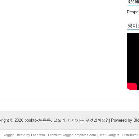
Recen
Respon
영미당
yright ©
2026
booktok북톡톡, 글쓰기, 이야기는 무엇일까요?
| Powered by
Bl
| Blogger Theme by
Lasantha
-
PremiumBloggerTemplates.com
|
Best Gadgets
| Distribute