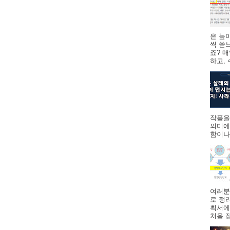
은 높
씩 쏟
죠? 
하고,
작품을
의미에
함이나
여러분
로 정
획서에
처음 접