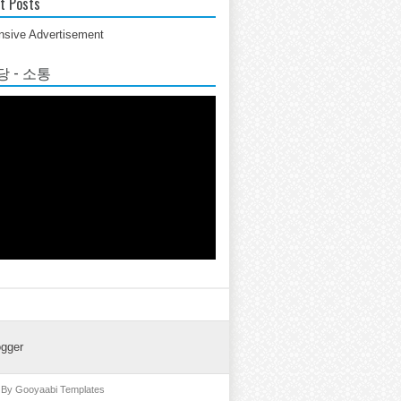
t Posts
sive Advertisement
 - 소통
ogger
d By
Gooyaabi Templates