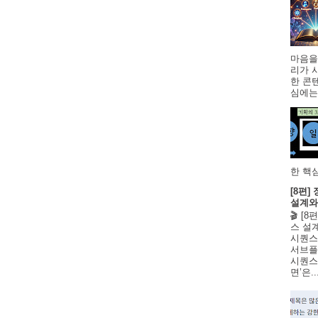
마음을
리가 
한 콘
심에는 
한 핵심
[8편
설계와
🎬 [
스 설
시퀀스
서브플
시퀀스 
면’은..