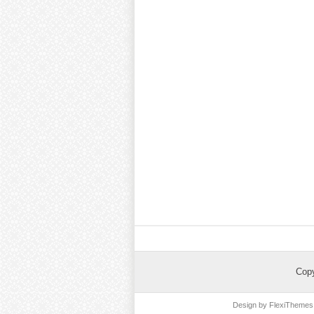
Cop
Design by
FlexiThemes