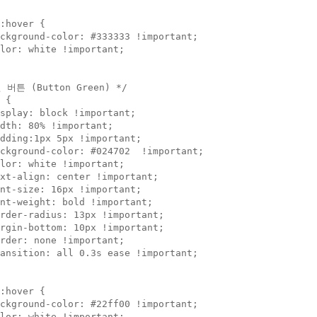
:hover {

ckground-color: #333333 !important;

lor: white !important;

 버튼 (Button Green) */

 {

splay: block !important;

dth: 80% !important;

dding:1px 5px !important;

ckground-color: #024702  !important;

lor: white !important;

xt-align: center !important;

nt-size: 16px !important;

nt-weight: bold !important;

rder-radius: 13px !important;

rgin-bottom: 10px !important;

rder: none !important;

ansition: all 0.3s ease !important;

:hover {

ckground-color: #22ff00 !important;

lor: white !important;
