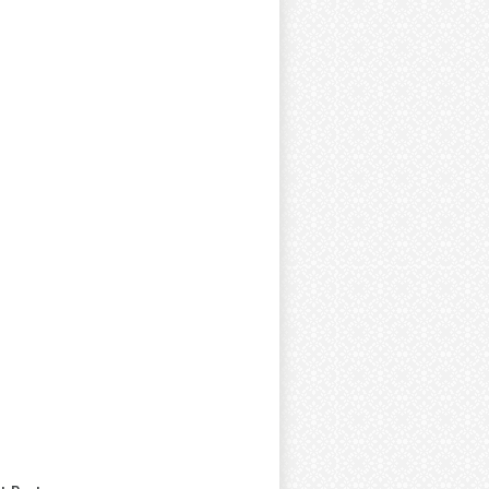
정 */
