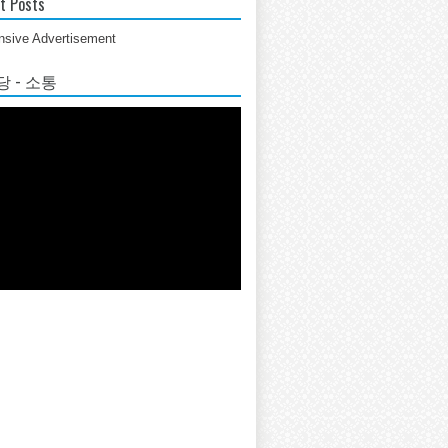
t Posts
sive Advertisement
 - 소통