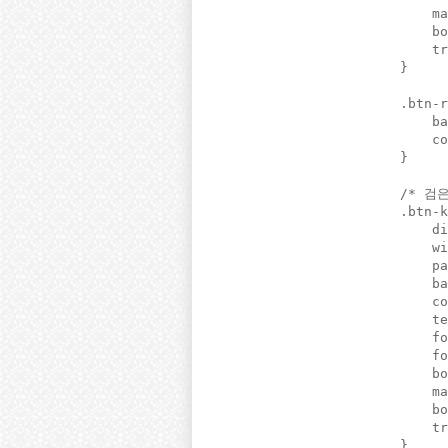
    ma
    bo
    tr
}

.btn-r
    ba
    co
}

/* 검은
.btn-k
    di
    wi
    pa
    ba
    co
    te
    fo
    fo
    bo
    ma
    bo
    tr
}
