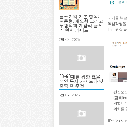
글쓰기의 기본 형식:
테마를 누르
본문형, 개요형 그리고
역삼각형을 
두괄식과 개괄식 글쓰
기 완벽 가이드
'html편
2월 02, 2025
50~60대를 위한 효율
적인 독서 가이드와 맞
춤형 책 추천
편집모드
6월 02, 2026
(검색fi
력합니다.
위치를 
]]></b: