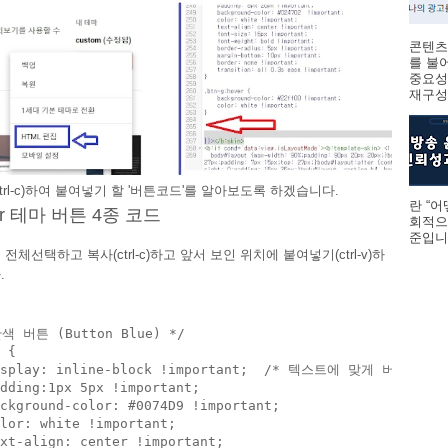
콘텐츠
를 불
중요성
재구성하
trl-c)하여 붙여넣기 할 '버튼코드'를 알아보도록 하겠습니다.
란 “
ner 테마 버튼 4종 코드
회적으
준입니다
전체선택하고 복사(ctrl-c)하고 앞서 보인 위치에 붙여넣기(ctrl-v)하
.
색 버튼 (Button Blue) */

 {

isplay: inline-block !important;  /* 텍스트에 맞게 버튼 크기 
dding:1px 5px !important;

ckground-color: #0074D9 !important;

lor: white !important;

xt-align: center !important;
