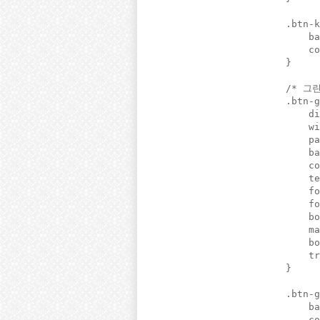
.btn-k
    ba
    co
}

/* 그린
.btn-g
    di
    wi
    pa
    ba
    co
    te
    fo
    fo
    bo
    ma
    bo
    tr
}

.btn-g
    ba
    co