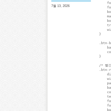
    fo
7월 13, 2026
    fo
    bo
    ma
    bo
    tr
    w
}

.btn-b
    ba
    co
}

/* 빨간
.btn-r
    di
    wi
    pa
    ba
    co
    te
    fo
    fo
    bo