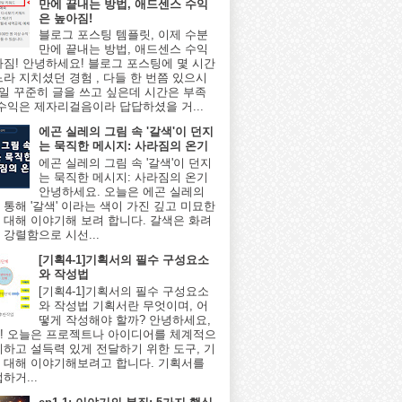
만에 끝내는 방법, 애드센스 수익
은 높아짐!
블로그 포스팅 템플릿, 이제 수분
만에 끝내는 방법, 애드센스 수익
아짐! 안녕하세요! 블로그 포스팅에 몇 시간
느라 지치셨던 경험 , 다들 한 번쯤 있으시
매일 꾸준히 글을 쓰고 싶은데 시간은 부족
 수익은 제자리걸음이라 답답하셨을 거...
에곤 실레의 그림 속 '갈색'이 던지
는 묵직한 메시지: 사라짐의 온기
에곤 실레의 그림 속 '갈색'이 던지
는 묵직한 메시지: 사라짐의 온기
안녕하세요. 오늘은 에곤 실레의
 통해 '갈색' 이라는 색이 가진 깊고 미묘한
 대해 이야기해 보려 합니다. 갈색은 화려
 강렬함으로 시선...
[기획4-1]기획서의 필수 구성요소
와 작성법
[기획4-1]기획서의 필수 구성요소
와 작성법 기획서란 무엇이며, 어
떻게 작성해야 할까? 안녕하세요,
! 오늘은 프로젝트나 아이디어를 체계적으
리하고 설득력 있게 전달하기 위한 도구, 기
 대해 이야기해보려고 합니다. 기획서를
하거...