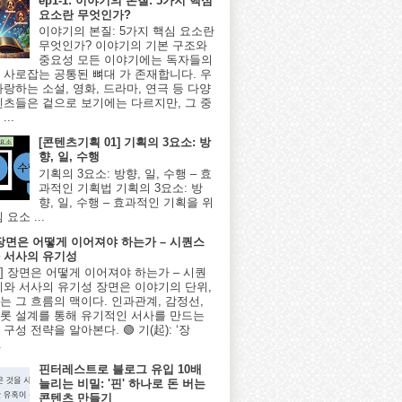
ep1-1: 이야기의 본질: 5가지 핵심
요소란 무엇인가?
이야기의 본질: 5가지 핵심 요소란
무엇인가? 이야기의 기본 구조와
중요성 모든 이야기에는 독자들의
 사로잡는 공통된 뼈대 가 존재합니다. 우
사랑하는 소설, 영화, 드라마, 연극 등 다양
텐츠들은 겉으로 보기에는 다르지만, 그 중
...
[콘텐츠기획 01] 기획의 3요소: 방
향, 일, 수행
기획의 3요소: 방향, 일, 수행 – 효
과적인 기획법 기획의 3요소: 방
향, 일, 수행 – 효과적인 기획을 위
 요소 ...
] 장면은 어떻게 이어져야 하는가 – 시퀀스
 서사의 유기성
8편] 장면은 어떻게 이어져야 하는가 – 시퀀
계와 서사의 유기성 장면은 이야기의 단위,
는 그 흐름의 맥이다. 인과관계, 감정선,
롯 설계를 통해 유기적인 서사를 만드는
구성 전략을 알아본다. 🟢 기(起): ‘장
.
핀터레스트로 블로그 유입 10배
늘리는 비밀: '핀' 하나로 돈 버는
콘텐츠 만들기