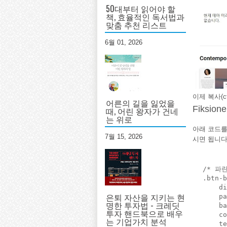
50대부터 읽어야 할
책, 효율적인 독서법과
맞춤 추천 리스트
6월 01, 2026
이제 복사(c
어른의 길을 잃었을
Fiksio
때, 어린 왕자가 건네
는 위로
아래 코드를 
7월 15, 2026
시면 됩니다
/* 파란
.btn-b
    d
은퇴 자산을 지키는 현
    pa
명한 투자법 - 크레딧
    ba
투자 핸드북으로 배우
    co
는 기업가치 분석
    te