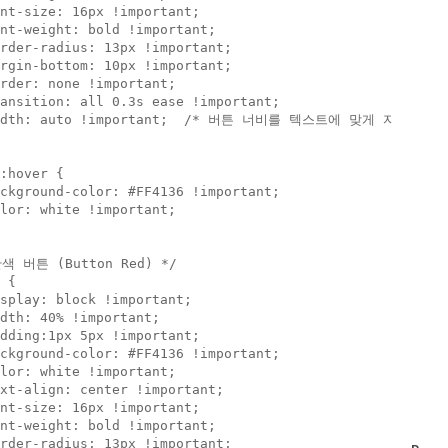
nt-size: 16px !important;

nt-weight: bold !important;

rder-radius: 13px !important;

rgin-bottom: 10px !important;

rder: none !important;

ansition: all 0.3s ease !important;

idth: auto !important;  /* 버튼 너비를 텍스트에 맞게 자동으로 설
:hover {

ckground-color: #FF4136 !important;

lor: white !important;

색 버튼 (Button Red) */

 {

splay: block !important;

dth: 40% !important;

dding:1px 5px !important;

ckground-color: #FF4136 !important;

lor: white !important;

xt-align: center !important;

nt-size: 16px !important;

nt-weight: bold !important;

rder-radius: 13px !important;
