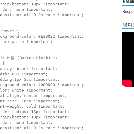
Recen
rgin-bottom: 10px !important;

rder: none !important;

Respon
ansition: all 0.3s ease !important;

영미당
:hover {

ckground-color: #E30022 !important;

lor: white !important;

색 버튼 (Button Black) */

 {

splay: block !important;

dth: 60% !important;

dding:1px 5px !important;

ckground-color: #000000 !important;

lor: white !important;

xt-align: center !important;

nt-size: 16px !important;

nt-weight: bold !important;

rder-radius: 13px !important;

rgin-bottom: 10px !important;

rder: none !important;

ansition: all 0.3s ease !important;
