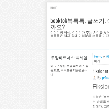
HOME
booktok북톡톡, 글쓰
까요?
이야기의 핵심, 이야기가 주는 의미를 찾
북톡톡은 책과 함께 여러분의 소통을 기다랍
쿠팡파트너스-빅세일
Home
»
버
하기
이 포스팅은 쿠팡 파트너스 활
Fiksi
동으로, 수수료를 제공받습니
다
By
prfp
Fiks
오늘은 '블
는 방법을 
전에다. 그