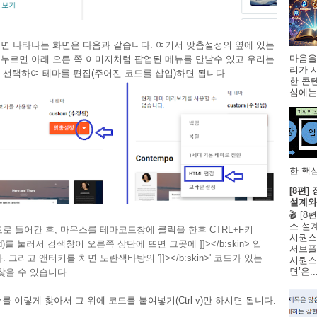
면 나타나는 화면은 다음과 같습니다. 여기서 맞춤설정의 옆에 있는
마음을
누르면 아래 오른 쪽 이미지처럼 팝업된 메뉴를 만날수 있고 우리는
리가 
집'을 선택하여 테마를 편집(주어진 코드를 삽입)하면 됩니다.
한 콘
심에는 
한 핵심
[8편
설계와
🎬 [
스 설
로 들어간 후, 마우스를 테마코드창에 클릭을 한후 CTRL+F키
시퀀스
nd)를 눌러서 검색창이 오른쪽 상단에 뜨면 그곳에 ]]></b:skin> 입
서브플
 그리고 앤터키를 치면 노란색바탕의 ']]></b:skin>' 코드가 있는
시퀀스 
면’은..
찾을 수 있습니다.
skin>를 이렇게 찾아서 그 위에 코드를 붙여넣기(Ctrl-v)만 하시면 됩니다.