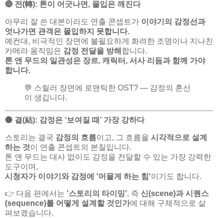
🔴 전(轉): 톤이 어긋나면, 몰입은 깨진다
아무리 잘 쓴 대본이라도 연출 콘셉트가
이야기의 감정선과
엇나가면 관객은 몰입하지 못합니다.
예컨대, 비극적인 장면에 불필요하게 화려한 조명이나 지나친
카메라 움직임은
감정 전달을 방해
합니다.
톤 앤 무드의 일관성은 장르, 캐릭터, 서사 리듬과 함께 가야
합니다.
💬 스릴러 장면에 로맨틱한 OST? — 감정의 혼선
이 생깁니다.
⚫ 결(結): 감정은 ‘보여질 때’ 가장 강하다
스토리는 결국
감정의 흐름
이고, 그 흐름을
시각적으로 설계
하는 것
이 연출 콘셉트의 본질입니다.
톤 앤 무드는 대사 없이도 감정을 전달할 수 있는 가장 강력한
도구이며,
시청자가 이야기와 감정에 '머물게 하는 힘'
이기도 합니다.
👉 다음 편에서는
'스토리의 타이밍'
, 즉
신(scene)과 시퀀스
(sequence)를 어떻게 설계할 것인가
에 대해 구체적으로 살
펴보겠습니다.