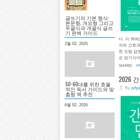
글쓰기의 기본 형식:
본문형, 개요형 그리고
두괄식과 개괄식 글쓰
기 완벽 가이드
다. 이 책
2월 02, 2025
자와 간호과
한 모범 답
순 암기식이.
SHARE:
F
2026
50~60대를 위한 효율
적인 독서 가이드와 맞
By
prfp
춤형 책 추천
6월 02, 2026