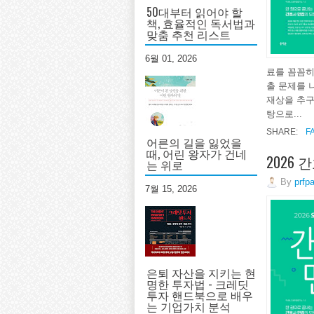
50대부터 읽어야 할
책, 효율적인 독서법과
맞춤 추천 리스트
6월 01, 2026
료를 꼼꼼히
출 문제를 
재상을 추구
탕으로...
SHARE:
F
어른의 길을 잃었을
때, 어린 왕자가 건네
2026
는 위로
By
prfp
7월 15, 2026
은퇴 자산을 지키는 현
명한 투자법 - 크레딧
투자 핸드북으로 배우
는 기업가치 분석