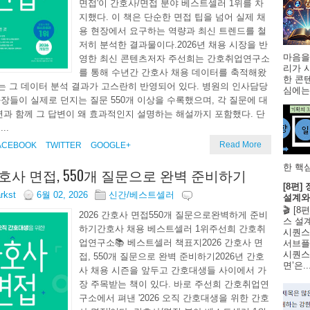
면접'이 간호사/면접 분야 베스트셀러 1위를 차
지했다. 이 책은 단순한 면접 팁을 넘어 실제 채
용 현장에서 요구하는 역량과 최신 트렌드를 철
저히 분석한 결과물이다.2026년 채용 시장을 반
마음을
영한 최신 콘텐츠저자 주선희는 간호취업연구소
리가 
를 통해 수년간 간호사 채용 데이터를 축적해왔
한 콘
에는 그 데이터 분석 결과가 고스란히 반영되어 있다. 병원의 인사담당
심에는 
장들이 실제로 던지는 질문 550개 이상을 수록했으며, 각 질문에 대
변과 함께 그 답변이 왜 효과적인지 설명하는 해설까지 포함했다. 단
..
Read More
ACEBOOK
TWITTER
GOOGLE+
한 핵심
 간호사 면접, 550개 질문으로 완벽 준비하기
[8편
arkst
6월 02, 2026
신간/베스트셀러
설계와
🎬 [
2026 간호사 면접550개 질문으로완벽하게 준비
스 설
하기간호사 채용 베스트셀러 1위주선희 간호취
시퀀스
업연구소📚 베스트셀러 책표지2026 간호사 면
서브플
시퀀스 
접, 550개 질문으로 완벽 준비하기2026년 간호
면’은..
사 채용 시즌을 앞두고 간호대생들 사이에서 가
장 주목받는 책이 있다. 바로 주선희 간호취업연
구소에서 펴낸 '2026 오직 간호대생을 위한 간호