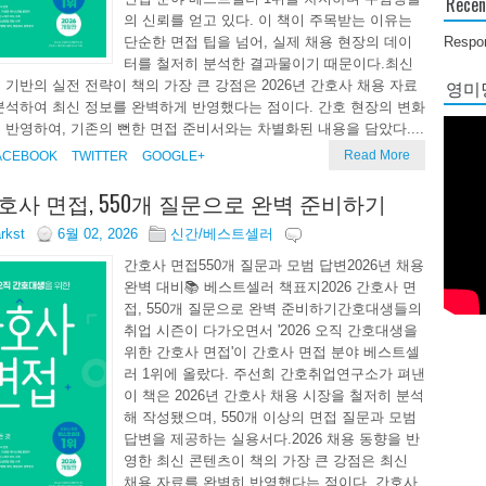
Recen
의 신뢰를 얻고 있다. 이 책이 주목받는 이유는
Respon
단순한 면접 팁을 넘어, 실제 채용 현장의 데이
터를 철저히 분석한 결과물이기 때문이다.최신
영미당
 기반의 실전 전략이 책의 가장 큰 강점은 2026년 간호사 채용 자료
분석하여 최신 정보를 완벽하게 반영했다는 점이다. 간호 현장의 변화
 반영하여, 기존의 뻔한 면접 준비서와는 차별화된 내용을 담았다....
Read More
ACEBOOK
TWITTER
GOOGLE+
 간호사 면접, 550개 질문으로 완벽 준비하기
arkst
6월 02, 2026
신간/베스트셀러
간호사 면접550개 질문과 모범 답변2026년 채용
완벽 대비📚 베스트셀러 책표지2026 간호사 면
접, 550개 질문으로 완벽 준비하기간호대생들의
취업 시즌이 다가오면서 '2026 오직 간호대생을
위한 간호사 면접'이 간호사 면접 분야 베스트셀
러 1위에 올랐다. 주선희 간호취업연구소가 펴낸
이 책은 2026년 간호사 채용 시장을 철저히 분석
해 작성됐으며, 550개 이상의 면접 질문과 모범
답변을 제공하는 실용서다.2026 채용 동향을 반
영한 최신 콘텐츠이 책의 가장 큰 강점은 최신
채용 자료를 완벽히 반영했다는 점이다. 간호사