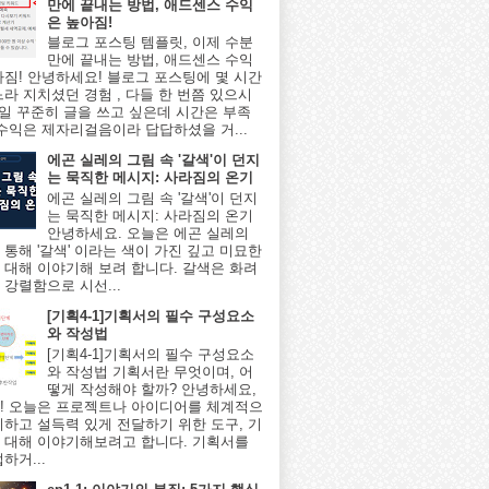
만에 끝내는 방법, 애드센스 수익
은 높아짐!
블로그 포스팅 템플릿, 이제 수분
만에 끝내는 방법, 애드센스 수익
아짐! 안녕하세요! 블로그 포스팅에 몇 시간
느라 지치셨던 경험 , 다들 한 번쯤 있으시
매일 꾸준히 글을 쓰고 싶은데 시간은 부족
 수익은 제자리걸음이라 답답하셨을 거...
에곤 실레의 그림 속 '갈색'이 던지
는 묵직한 메시지: 사라짐의 온기
에곤 실레의 그림 속 '갈색'이 던지
는 묵직한 메시지: 사라짐의 온기
안녕하세요. 오늘은 에곤 실레의
 통해 '갈색' 이라는 색이 가진 깊고 미묘한
 대해 이야기해 보려 합니다. 갈색은 화려
 강렬함으로 시선...
[기획4-1]기획서의 필수 구성요소
와 작성법
[기획4-1]기획서의 필수 구성요소
와 작성법 기획서란 무엇이며, 어
떻게 작성해야 할까? 안녕하세요,
! 오늘은 프로젝트나 아이디어를 체계적으
리하고 설득력 있게 전달하기 위한 도구, 기
 대해 이야기해보려고 합니다. 기획서를
하거...