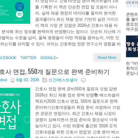
사 면접'이다. 간호사/면접 분야 베스트셀러 1위
를 기록한 이 책은 단순한 면접 팁 모음이 아니
라, 실제 채용 현장의 데이터를 철저히 분석한
콘텐츠
결과물이다.최신 채용 정보 기반의 실전 가이드
를 불
중요성
이 책의 가장 큰 강점은 2026년 간호사 채용 자
재구성하
 분석해 최신 정보를 완벽하게 반영했다는 점이다. 단순히 지난해 기
나열하는 수준을 넘어, 올해 병원들이 어떤 역량을 원하는지, 어떤 인
하는지를 파악할 수 있다. 저자는 간호취업 전문 연구소의 경험을 바
Read More
ACEBOOK
TWITTER
GOOGLE+
란 “
회적으
 간호사 면접, 550개 질문으로 완벽 준비하기
준입니다
arkst
6월 02, 2026
신간/베스트셀러
간호사 면접 완벽 준비550개 질문과 모범 답변
2026년 최신 채용 정보 완벽 반영📚 베스트셀러
책표지2026 간호사 면접, 550개 질문으로 완벽
준비하기간호대생들의 취업 준비 과정에서 가장
큰 관문은 면접이다. 최근 간호사 채용 시장이
경쟁이 심해지면서 면접 준비의 중요성이 더욱
높아지고 있다. 이런 와중에 출간된 '2026 오직
간호대생을 위한 간호사 면접'은 간호 분야 베스