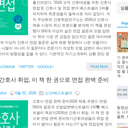
출간되었다. '2026 오직 간호대생을 위한 간호사
면접'은 간호사 및 면접 분야 베스트셀러 1위를
차지하며 취준생들의 필독서로 자리 잡았다. 저
자 주선희와 간호취업연구소는 2026년 간호사
Pop
채용 시장의 최신 트렌드를 분석해 이 책을 완성
했다.550개 이상의 실전 면접 질문과 모범 답변
이 책의 가장 큰 강점은 압도적인 질문 데이터베
50개 이상의 간호사 면접 질문은 실제 채용 현장에서 나온 것들이다.
 나열이 아니라 각 질문마다 전문가가 작성한 모범 답변이 제시되어
준비의 방향성을 잡을 수 있다. 기본적인 자기소개부터 상황 판단 문
기 완
요 형
Read More
적인 
ACEBOOK
TWITTER
GOOGLE+
법 을
개...
년 간호사 취업, 이 책 한 권으로 면접 완벽 준비
arkst
6월 02, 2026
신간/베스트셀러
간호사 면접 완벽 준비2026 채용 트렌드 반영
550개 질문과 모범답변베스트셀러 1위📚 베스
동영상
는 시
트셀러 책표지2026년 간호사 취업, 이 책 한 권
물론, 제
으로 면접 완벽 준비하기간호대생들의 취업 준
비가 얼마나 힘든지 아는가? 실제 면접장에 앉아