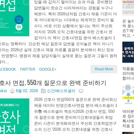
있을 때 갑자기 떨어지는 손과 마음. 준비했던
답변들이 한순간 사라져버리는 경험을 누구나
해본다. 특히 2026년처럼 간호사 채용 기준이 더
욱 까다로워지는 시대에는 체계적인 준비가 필
은 높
수다. 바로 이런 상황에서 빛나는 책이 주선희
씩 쏟
죠? 
저자의 '2026 오직 간호대생을 위한 간호사 면
하고,
접'이다.이 책이 간호사/면접 분야 베스트셀러 1
이유는 명확하다. 단순한 예상 질문과 답변을 모아놓은 책이 아니기
저자는 2026년 실제 간호사 채용 자료를 꼼꼼히 분석해서 최신 정보
 반영했다. 병원의 채용 담당자들이 실제로 묻는 질문과 그들이 원하
이...
작품을
Read More
ACEBOOK
TWITTER
GOOGLE+
의미에
함이나
 간호사 면접, 550개 질문으로 완벽 준비하기
arkst
6월 02, 2026
신간/베스트셀러
2026 간호사 면접550개 질문으로 완벽 준비최신
채용 데이터 반영간호사/면접 분야 베스트셀러 1
여러분
위📚 베스트셀러 책표지2026 간호사 면접, 550
로 정
개 질문으로 완벽 준비하기간호대생들의 취업
획서에
준비 시즌이 본격화되면서 주선희 간호취업연구
처음 접
소의 신간 '2026 오직 간호대생을 위한 간호사