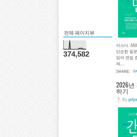
전체 페이지뷰
이스다. 5
단순한 질문
374,582
있어 면접 
제,...
SHARE:
F
2026
하기
By
prfp