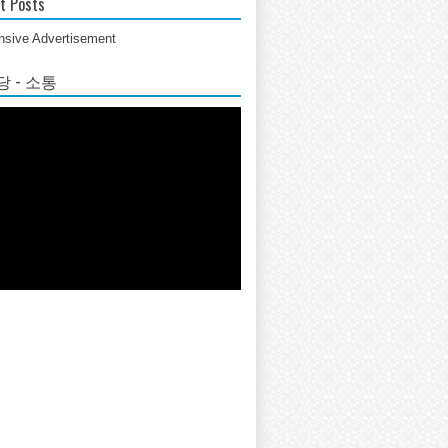
t Posts
sive Advertisement
 - 소통