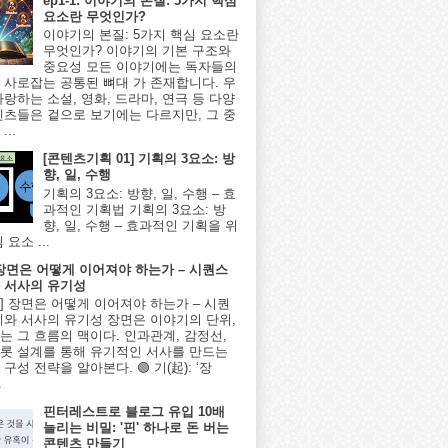
ep1-1: 이야기의 본질: 5가지 핵심
요소란 무엇인가?
이야기의 본질: 5가지 핵심 요소란
무엇인가? 이야기의 기본 구조와
중요성 모든 이야기에는 독자들의
 사로잡는 공통된 뼈대 가 존재합니다. 우
사랑하는 소설, 영화, 드라마, 연극 등 다양
텐츠들은 겉으로 보기에는 다르지만, 그 중
...
[콘텐츠기획 01] 기획의 3요소: 방
향, 일, 수행
기획의 3요소: 방향, 일, 수행 – 효
과적인 기획법 기획의 3요소: 방
향, 일, 수행 – 효과적인 기획을 위
 요소 ...
] 장면은 어떻게 이어져야 하는가 – 시퀀스
 서사의 유기성
8편] 장면은 어떻게 이어져야 하는가 – 시퀀
계와 서사의 유기성 장면은 이야기의 단위,
는 그 흐름의 맥이다. 인과관계, 감정선,
롯 설계를 통해 유기적인 서사를 만드는
구성 전략을 알아본다. 🟢 기(起): ‘장
.
핀터레스트로 블로그 유입 10배
늘리는 비밀: '핀' 하나로 돈 버는
콘텐츠 만들기