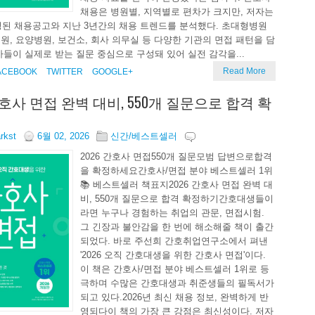
채용은 병원별, 지역별로 편차가 크지만, 저자는
예정된 채용공고와 지난 3년간의 채용 트렌드를 분석했다. 초대형병원
원, 요양병원, 보건소, 회사 의무실 등 다양한 기관의 면접 패턴을 담
사들이 실제로 받는 질문 중심으로 구성돼 있어 실전 감각을...
Read More
ACEBOOK
TWITTER
GOOGLE+
 간호사 면접 완벽 대비, 550개 질문으로 합격 확
arkst
6월 02, 2026
신간/베스트셀러
2026 간호사 면접550개 질문모범 답변으로합격
을 확정하세요간호사/면접 분야 베스트셀러 1위
📚 베스트셀러 책표지2026 간호사 면접 완벽 대
비, 550개 질문으로 합격 확정하기간호대생들이
라면 누구나 경험하는 취업의 관문, 면접시험.
그 긴장과 불안감을 한 번에 해소해줄 책이 출간
되었다. 바로 주선희 간호취업연구소에서 펴낸
'2026 오직 간호대생을 위한 간호사 면접'이다.
이 책은 간호사/면접 분야 베스트셀러 1위로 등
극하며 수많은 간호대생과 취준생들의 필독서가
되고 있다.2026년 최신 채용 정보, 완벽하게 반
영되다이 책의 가장 큰 강점은 최신성이다. 저자