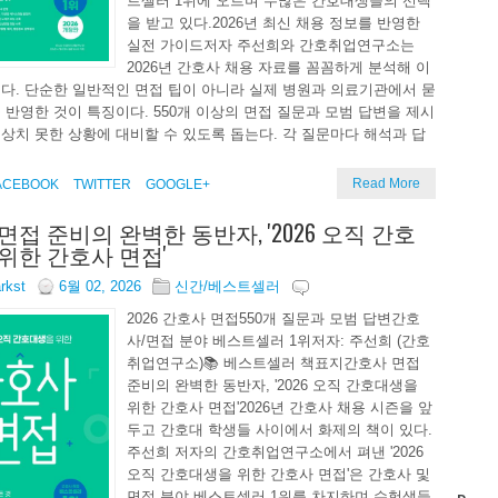
트셀러 1위에 오르며 수많은 간호대생들의 선택
을 받고 있다.2026년 최신 채용 정보를 반영한
실전 가이드저자 주선희와 간호취업연구소는
2026년 간호사 채용 자료를 꼼꼼하게 분석해 이
다. 단순한 일반적인 면접 팁이 아니라 실제 병원과 의료기관에서 묻
 반영한 것이 특징이다. 550개 이상의 면접 질문과 모범 답변을 제시
상치 못한 상황에 대비할 수 있도록 돕는다. 각 질문마다 해석과 답
Read More
ACEBOOK
TWITTER
GOOGLE+
면접 준비의 완벽한 동반자, '2026 오직 간호
위한 간호사 면접'
arkst
6월 02, 2026
신간/베스트셀러
2026 간호사 면접550개 질문과 모범 답변간호
사/면접 분야 베스트셀러 1위저자: 주선희 (간호
취업연구소)📚 베스트셀러 책표지간호사 면접
준비의 완벽한 동반자, '2026 오직 간호대생을
위한 간호사 면접'2026년 간호사 채용 시즌을 앞
두고 간호대 학생들 사이에서 화제의 책이 있다.
주선희 저자의 간호취업연구소에서 펴낸 '2026
오직 간호대생을 위한 간호사 면접'은 간호사 및
면접 분야 베스트셀러 1위를 차지하며 수험생들