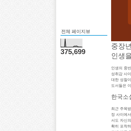
전체 페이지뷰
중장년
375,699
인생을
인생의 중반
성취감 사이
대한 성찰이
도서들은 이
한국소설
최근 주목받
정 사이에서
서도 자신의
확히 포착하