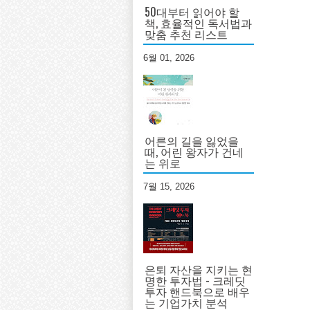
50대부터 읽어야 할
책, 효율적인 독서법과
맞춤 추천 리스트
6월 01, 2026
어른의 길을 잃었을
때, 어린 왕자가 건네
는 위로
7월 15, 2026
은퇴 자산을 지키는 현
명한 투자법 - 크레딧
투자 핸드북으로 배우
는 기업가치 분석