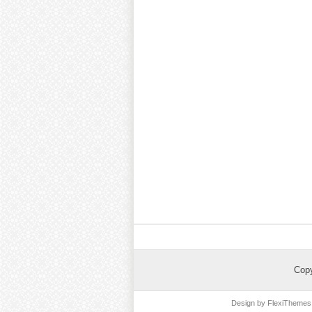
Cop
Design by
FlexiThemes