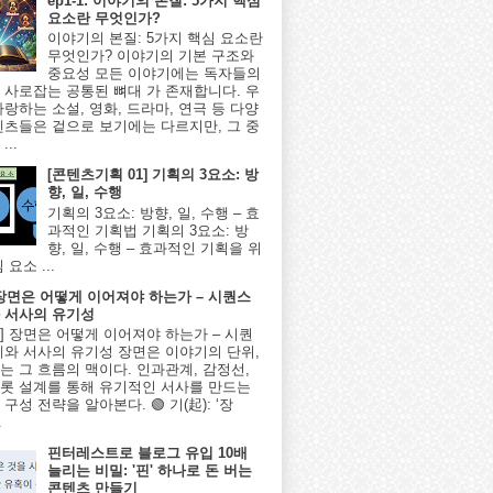
ep1-1: 이야기의 본질: 5가지 핵심
요소란 무엇인가?
이야기의 본질: 5가지 핵심 요소란
무엇인가? 이야기의 기본 구조와
중요성 모든 이야기에는 독자들의
 사로잡는 공통된 뼈대 가 존재합니다. 우
사랑하는 소설, 영화, 드라마, 연극 등 다양
텐츠들은 겉으로 보기에는 다르지만, 그 중
...
[콘텐츠기획 01] 기획의 3요소: 방
향, 일, 수행
기획의 3요소: 방향, 일, 수행 – 효
과적인 기획법 기획의 3요소: 방
향, 일, 수행 – 효과적인 기획을 위
 요소 ...
] 장면은 어떻게 이어져야 하는가 – 시퀀스
 서사의 유기성
8편] 장면은 어떻게 이어져야 하는가 – 시퀀
계와 서사의 유기성 장면은 이야기의 단위,
는 그 흐름의 맥이다. 인과관계, 감정선,
롯 설계를 통해 유기적인 서사를 만드는
구성 전략을 알아본다. 🟢 기(起): ‘장
.
핀터레스트로 블로그 유입 10배
늘리는 비밀: '핀' 하나로 돈 버는
콘텐츠 만들기