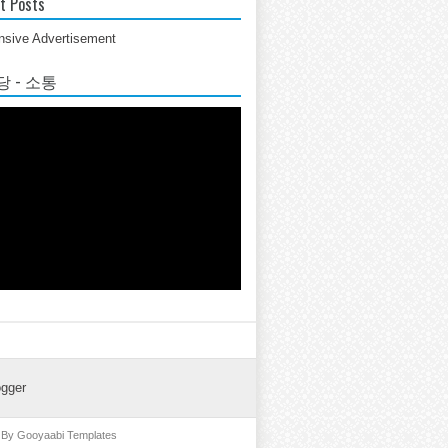
t Posts
sive Advertisement
 - 소통
ogger
d By
Gooyaabi Templates