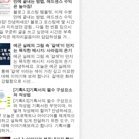
만에 끝내는 방법, 애드센스 수익
은 높아짐!
블로그 포스팅 템플릿, 이제 수분
만에 끝내는 방법, 애드센스 수익
아짐! 안녕하세요! 블로그 포스팅에 몇 시간
느라 지치셨던 경험 , 다들 한 번쯤 있으시
매일 꾸준히 글을 쓰고 싶은데 시간은 부족
 수익은 제자리걸음이라 답답하셨을 거...
에곤 실레의 그림 속 '갈색'이 던지
는 묵직한 메시지: 사라짐의 온기
에곤 실레의 그림 속 '갈색'이 던지
는 묵직한 메시지: 사라짐의 온기
안녕하세요. 오늘은 에곤 실레의
 통해 '갈색' 이라는 색이 가진 깊고 미묘한
 대해 이야기해 보려 합니다. 갈색은 화려
 강렬함으로 시선...
[기획4-1]기획서의 필수 구성요소
와 작성법
[기획4-1]기획서의 필수 구성요소
와 작성법 기획서란 무엇이며, 어
떻게 작성해야 할까? 안녕하세요,
! 오늘은 프로젝트나 아이디어를 체계적으
리하고 설득력 있게 전달하기 위한 도구, 기
 대해 이야기해보려고 합니다. 기획서를
하거...