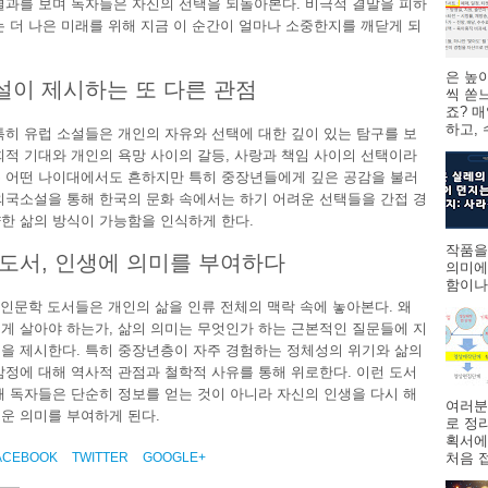
결과를 보며 독자들은 자신의 선택을 되돌아본다. 비극적 결말을 피하
는 더 나은 미래를 위해 지금 이 순간이 얼마나 소중한지를 깨닫게 되
은 높
이 제시하는 또 다른 관점
씩 쏟
죠? 
하고,
특히 유럽 소설들은 개인의 자유와 선택에 대한 깊이 있는 탐구를 보
회적 기대와 개인의 욕망 사이의 갈등, 사랑과 책임 사이의 선택이라
 어떤 나이대에서도 흔하지만 특히 중장년들에게 깊은 공감을 불러
외국소설을 통해 한국의 문화 속에서는 하기 어려운 선택들을 간접 경
한 삶의 방식이 가능함을 인식하게 한다.
작품을
도서, 인생에 의미를 부여하다
의미에
함이나
, 인문학 도서들은 개인의 삶을 인류 전체의 맥락 속에 놓아본다. 왜
게 살아야 하는가, 삶의 의미는 무엇인가 하는 근본적인 질문들에 지
을 제시한다. 특히 중장년층이 자주 경험하는 정체성의 위기와 삶의
감정에 대해 역사적 관점과 철학적 사유를 통해 위로한다. 이런 도서
때 독자들은 단순히 정보를 얻는 것이 아니라 자신의 인생을 다시 해
여러분
운 의미를 부여하게 된다.
로 정
획서에
처음 접
ACEBOOK
TWITTER
GOOGLE+