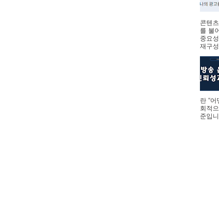
콘텐츠
를 불
중요성
재구성하
란 “
회적으
준입니다