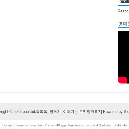
Recen
Respon
영미당
yright ©
2026
booktok북톡톡, 글쓰기, 이야기는 무엇일까요?
| Powered by
Bl
| Blogger Theme by
Lasantha
-
PremiumBloggerTemplates.com
|
Best Gadgets
| Distribute