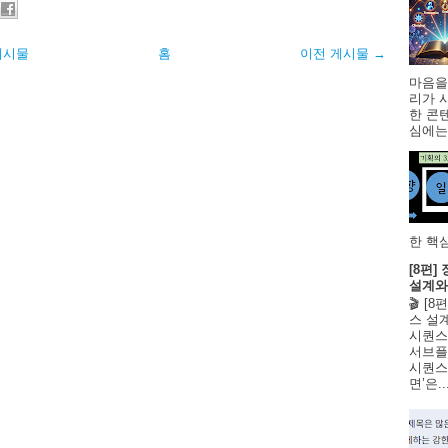
게시물
홈
이전 게시물 →
마음을
리가 
한 콘
심에는 
한 핵심
[8편
설계와
🎬 [
스 설
시퀀스
서브플
시퀀스 
면’은..