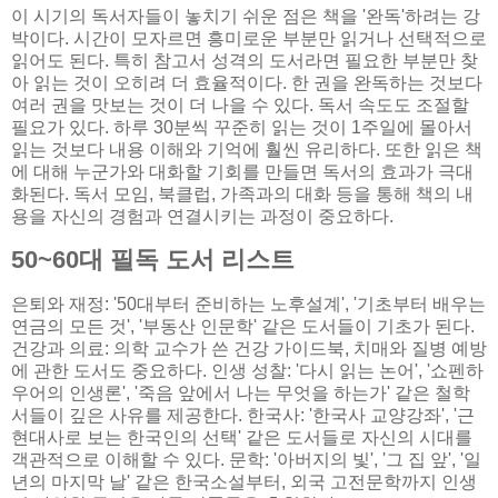
이 시기의 독서자들이 놓치기 쉬운 점은 책을 '완독'하려는 강
박이다. 시간이 모자르면 흥미로운 부분만 읽거나 선택적으로
읽어도 된다. 특히 참고서 성격의 도서라면 필요한 부분만 찾
아 읽는 것이 오히려 더 효율적이다. 한 권을 완독하는 것보다
여러 권을 맛보는 것이 더 나을 수 있다. 독서 속도도 조절할
필요가 있다. 하루 30분씩 꾸준히 읽는 것이 1주일에 몰아서
읽는 것보다 내용 이해와 기억에 훨씬 유리하다. 또한 읽은 책
에 대해 누군가와 대화할 기회를 만들면 독서의 효과가 극대
화된다. 독서 모임, 북클럽, 가족과의 대화 등을 통해 책의 내
용을 자신의 경험과 연결시키는 과정이 중요하다.
50~60대 필독 도서 리스트
은퇴와 재정: '50대부터 준비하는 노후설계', '기초부터 배우는
연금의 모든 것', '부동산 인문학' 같은 도서들이 기초가 된다.
건강과 의료: 의학 교수가 쓴 건강 가이드북, 치매와 질병 예방
에 관한 도서도 중요하다. 인생 성찰: '다시 읽는 논어', '쇼펜하
우어의 인생론', '죽음 앞에서 나는 무엇을 하는가' 같은 철학
서들이 깊은 사유를 제공한다. 한국사: '한국사 교양강좌', '근
현대사로 보는 한국인의 선택' 같은 도서들로 자신의 시대를
객관적으로 이해할 수 있다. 문학: '아버지의 빛', '그 집 앞', '일
년의 마지막 날' 같은 한국소설부터, 외국 고전문학까지 인생