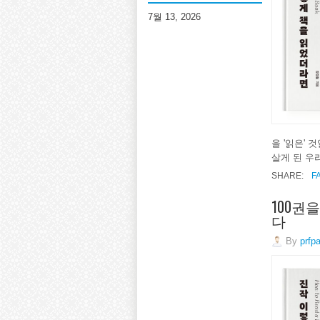
7월 13, 2026
을 '읽은'
살게 된 우리
SHARE:
F
100권
다
By
prfp