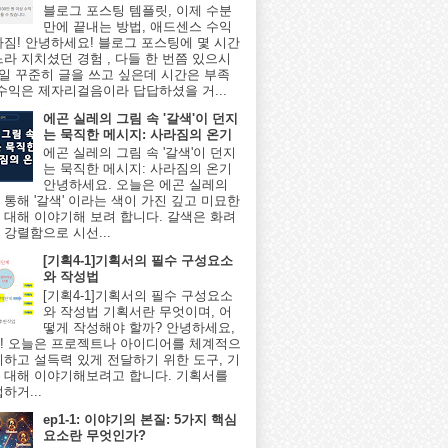
블로그 포스팅 템플릿, 이제 수분
만에 끝내는 방법, 애드센스 수익
아짐! 안녕하세요! 블로그 포스팅에 몇 시간
느라 지치셨던 경험 , 다들 한 번쯤 있으시
매일 꾸준히 글을 쓰고 싶은데 시간은 부족
 수익은 제자리걸음이라 답답하셨을 거...
에곤 실레의 그림 속 '갈색'이 던지
는 묵직한 메시지: 사라짐의 온기
에곤 실레의 그림 속 '갈색'이 던지
는 묵직한 메시지: 사라짐의 온기
안녕하세요. 오늘은 에곤 실레의
 통해 '갈색' 이라는 색이 가진 깊고 미묘한
 대해 이야기해 보려 합니다. 갈색은 화려
 강렬함으로 시선...
[기획4-1]기획서의 필수 구성요소
와 작성법
[기획4-1]기획서의 필수 구성요소
와 작성법 기획서란 무엇이며, 어
떻게 작성해야 할까? 안녕하세요,
! 오늘은 프로젝트나 아이디어를 체계적으
리하고 설득력 있게 전달하기 위한 도구, 기
 대해 이야기해보려고 합니다. 기획서를
하거...
ep1-1: 이야기의 본질: 5가지 핵심
요소란 무엇인가?