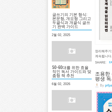
글쓰기의 기본 형식:
본문형, 개요형 그리고
두괄식과 개괄식 글쓰
기 완벽 가이드
2월 02, 2025
정리해주기도
계속됩니다.
SHARE:
F
50~60대를 위한 효율
적인 독서 가이드와 맞
조용한 
춤형 책 추천
평생 독
6월 02, 2026
By
prfp