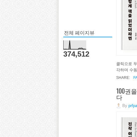
전체 페이지뷰
374,512
클릭으로 두
각하며 수동
SHARE:
F
100권
다
By
prfp