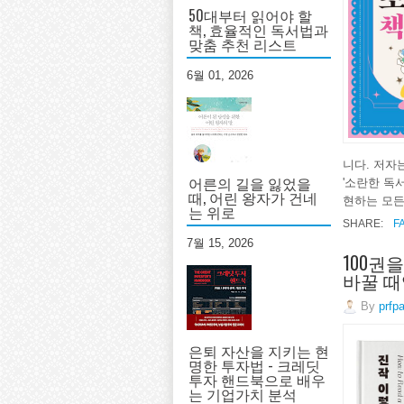
50대부터 읽어야 할
책, 효율적인 독서법과
맞춤 추천 리스트
6월 01, 2026
니다. 저자
어른의 길을 잃었을
'소란한 독
때, 어린 왕자가 건네
현하는 모든
는 위로
SHARE:
F
7월 15, 2026
100권
바꿀 
By
prfp
은퇴 자산을 지키는 현
명한 투자법 - 크레딧
투자 핸드북으로 배우
는 기업가치 분석