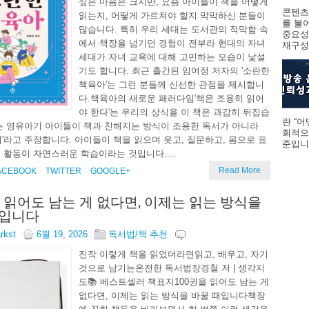
싶은 마음은 크지만, 요즘 아이들이 책을 어떻게
콘텐츠
읽는지, 어떻게 가르쳐야 할지 막막하신 분들이
를 불
많습니다. 특히 우리 세대는 도서관의 적막함 속
중요성
에서 책장을 넘기던 경험이 전부라 현대의 자녀
재구성하
세대가 자녀 교육에 대해 고민하는 모습이 낯설
기도 합니다. 최근 출간된 임여정 저자의 '소란한
책육아'는 그런 분들께 신선한 관점을 제시합니
다.책육아의 새로운 패러다임'책은 조용히 읽어
야 한다'는 우리의 상식을 이 책은 과감히 뒤집습
란 “
는 영유아기 아이들이 책과 친해지는 방식이 조용한 독서가 아니라
회적으
서'라고 주장합니다. 아이들이 책을 읽으며 웃고, 질문하고, 몸으로 표
준입니다
 활동이 자연스러운 학습이라는 것입니다....
Read More
ACEBOOK
TWITTER
GOOGLE+
을 읽어도 남는 게 없다면, 이제는 읽는 방식을
때입니다
arkst
6월 19, 2026
독서법/책 추천
진작 이렇게 책을 읽었더라면읽고, 배우고, 자기
것으로 남기는온전한 독서법장경철 저 | 생각지
도📚 베스트셀러 책표지100권을 읽어도 남는 게
없다면, 이제는 읽는 방식을 바꿀 때입니다책장