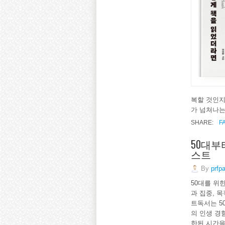
복할 것인지
가 넘쳐나는
SHARE:
F
50대부
스트
By
prfp
50대를 위
과 집중, 
트독서는 5
의 인생 경
한된 시간을