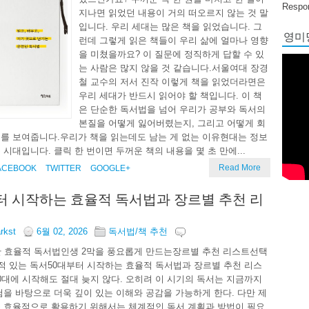
Respon
지나면 읽었던 내용이 거의 떠오르지 않는 것 말
입니다. 우리 세대는 많은 책을 읽었습니다. 그
영미당
런데 그렇게 읽은 책들이 우리 삶에 얼마나 영향
을 미쳤을까요? 이 질문에 정직하게 답할 수 있
는 사람은 많지 않을 것 같습니다.서울여대 장경
철 교수의 저서 진작 이렇게 책을 읽었더라면은
우리 세대가 반드시 읽어야 할 책입니다. 이 책
은 단순한 독서법을 넘어 우리가 공부와 독서의
본질을 어떻게 잃어버렸는지, 그리고 어떻게 회
를 보여줍니다.우리가 책을 읽는데도 남는 게 없는 이유현대는 정보
 시대입니다. 클릭 한 번이면 두꺼운 책의 내용을 몇 초 만에...
Read More
ACEBOOK
TWITTER
GOOGLE+
터 시작하는 효율적 독서법과 장르별 추천 리
arkst
6월 02, 2026
독서법/책 추천
한 효율적 독서법인생 2막을 풍요롭게 만드는장르별 추천 리스트선택
목적 있는 독서50대부터 시작하는 효율적 독서법과 장르별 추천 리스
0대에 시작해도 절대 늦지 않다. 오히려 이 시기의 독서는 지금까지
험을 바탕으로 더욱 깊이 있는 이해와 공감을 가능하게 한다. 다만 제
 효율적으로 활용하기 위해서는 체계적인 독서 계획과 방법이 필요