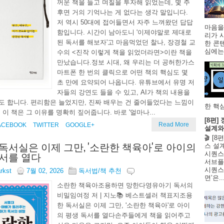
꺼운 책을 들고 며칠을 투자해 읽었는데, 몇 주
후면 거의 기억나는 게 없다는 생각 말입니다.
저 역시 50대에 접어들면서 자주 느껴왔던 답답
마음을
함입니다. 시간이 남아도니 '이제야말로 제대로
리가 
된 독서를 해보자'고 마음먹었던 찰나, 장경철 교
한 콘
심에는 
수의 <진작 이렇게 책을 읽었더라면>이란 책을
만났습니다.정보 시대, 왜 우리는 더 공허한가스
마트폰 한 번의 클릭으로 어떤 책의 핵심도 몇
초 만에 요약되어 나옵니다. 유튜브에서 유명 저
자들의 강연도 들을 수 있고, AI가 책의 내용을
 합니다. 편리함은 늘었지만, 진짜 배우는 건 줄어들었다는 느낌이
한 핵심
 이 책은 그 이유를 명확히 짚어줍니다. 바로 '얼마나...
[8편
Read More
ACEBOOK
TWITTER
GOOGLE+
설계와
🎬 [
독서실은 이제 그만, '소란한 책육아'로 아이의
스 설
서를 열다
시퀀스
서브플
시퀀스 
arkst
7월 02, 2026
독서법/책 추천
면’은..
소란한 책육아조용하면 망한다영유아기 독서의
비밀임여정 저 | 지노📚 베스트셀러 책표지조용
한 독서실은 이제 그만, '소란한 책육아'로 아이
의 평생 독서를 열다손주들에게 책을 읽어주고