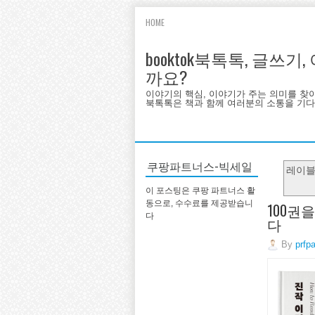
HOME
booktok북톡톡, 글쓰
까요?
이야기의 핵심, 이야기가 주는 의미를 찾
북톡톡은 책과 함께 여러분의 소통을 기다랍
쿠팡파트너스-빅세일
레이
이 포스팅은 쿠팡 파트너스 활
동으로, 수수료를 제공받습니
100권
다
다
By
prfp