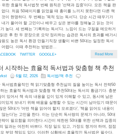
를 위한 효율적 독서법첫 번째 원칙은 '선택과 집중'이다. 모든 책을 완
 없다. 처음 50페이지를 읽었을 때 흥미를 느끼지 못한다면 다른 책
 것이 현명하다. 두 번째는 '목적 있는 독서'다. 단순 시간 때우기가
 내가 풀어야 할 고민이나 배우고 싶은 분야를 정해놓고 읽는 것이
가 높다. 세 번째는 '기록하는 독서'다. 느낌이 드는 구절을 메모하거
다 읽은 후 한 두 문장으로 요약 정리하는 습관은 독서의 효과를 배가시
활용도 높은 독서 환경 만들기직장 생활이 바쁜 50대는 일정한 독서
 어렵다. 이때 추천하는 방법은...
Read More
ACEBOOK
TWITTER
GOOGLE+
터 시작하는 효율적 독서법과 맞춤형 책 추천
arkst
6월 02, 2026
독서법/책 추천
한 독서법효율적인 책 읽기맞춤형 추천삶의 질을 높이는 독서 전략50
하는 효율적 독서법과 맞춤형 책 추천50대는 독서의 황금기다. 충분
험이 있어서 책 속의 내용을 깊이 있게 이해할 수 있고, 동시에 남은
의미있게 보내기 위해 배움을 실행할 수 있는 시간이 남아있기 때문이
많은 50대가 '어떤 책을 읽어야 할지 모르겠다', '책을 읽어도 내용이
 않는다'는 고민을 한다. 이는 단순히 독서량의 문제가 아니라, 50대
전략이 필요함을 의미한다.시간이 제한된 50대를 위한 선택과 집중의
의 일과는 여전히 바쁘다. 직장 일도 있고, 가정도 챙겨야 하며, 점점
모 부양 책임도 있다. 이러한 상황에서 효율적인 독서법은 필수다.