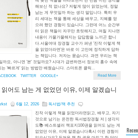
에 꽂힌 책들을 바라보면서 한 번쯤 이런 생각을
해보신 적 없나요? 저렇게 많이 읽었는데, 정말
남는 게 무엇일까 하는 생각 말입니다. 특히 우
리 세대는 책을 통해 세상을 배우고, 지혜를 얻
으려 했던 경험이 있습니다. 그런데 어느 순간부
터 읽은 책들이 자꾸만 흐릿해지고, 며칠 지나면
내용이 가물가물해지는 답답함을 느끼곤 합니
다.서울여대 장경철 교수가 펴낸 '진작 이렇게 책
을 읽었더라면'은 바로 이 고민에 정직하게 답하
는 책입니다. 저자는 묻습니다. 과연 우리는 책
 것일까요, 아니면 '본' 것일까요? 시대가 급변하면서 정보의 홍수 속에
는 '빠르게' 읽는 방법만 배웠습니다. 스마트폰 클릭...
Read More
ACEBOOK
TWITTER
GOOGLE+
을 읽어도 남는 게 없었던 이유, 이제 알겠습니
arkst
6월 12, 2026
독서법/책 추천
진작 이렇게 책을 읽었더라면읽고, 배우고, 자기
것으로 남기는 온전한 독서법장경철 저 | 생각지
도📚 베스트셀러 책표지100권을 읽어도 남는 게
Recen
없었던 이유, 이제 알겠습니다혹시 이런 경험이
있으신가요? 두꺼운 책 한 권을 마치고 한 달이