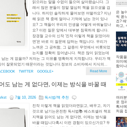
읽으라는 말을 수없이 들으며 살아왔습니다. 그
래서 많은 분들이 정말 열심히 책을 읽으셨을 겁
은 높
니다. 하지만 솔직하게 물어보면 어떨까요? 지난
씩 쏟
해 읽은 책 중에 얼마나 기억에 남는 것이 있나
죠? 
요? 그 책들이 우리의 인생을 어떻게 바꿔놓았나
하고,
요? 이런 질문 앞에서 대부분 침묵하게 됩니다.
장경철 교수의 신작 '진작 이렇게 책을 읽었더라
면'은 바로 이 질문에 답하는 책입니다. 우리가
느껴온 그 공허함, 그 갈증이 무엇에서 비롯되었
는지를 정확히 짚어냅니다. 책은 많이 읽었는데
작품을
 남는 게 없을까? 저자는 그 이유를 명확하게 지적합니다. 우리가 책
의미에
식이 잘못되었기 때문이라는 것입니다.정보의 소비자에서 지식의...
함이나
Read More
ACEBOOK
TWITTER
GOOGLE+
어도 남는 게 없다면, 이제는 방식을 바꿀 때
arkst
7월 10, 2026
독서법/책 추천
여러분
로 정
진작 이렇게 책을 읽었더라면읽고, 배우고, 자기
획서에
처음 접
것으로 남기는온전한 독서법📚 베스트셀러 책표
지책을 읽어도 남는 게 없다면, 이제는 방식을
바꿀 때입니다혹시 이런 경험이 있으신가요? 두