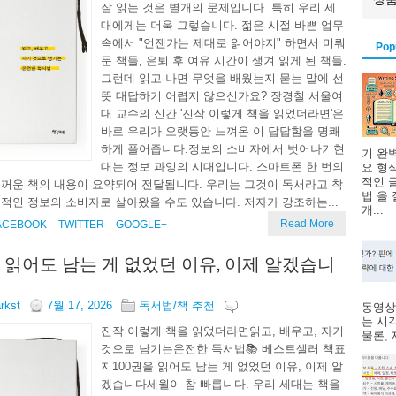
잘 읽는 것은 별개의 문제입니다. 특히 우리 세
대에게는 더욱 그렇습니다. 젊은 시절 바쁜 업무
속에서 "언젠가는 제대로 읽어야지" 하면서 미뤄
Pop
둔 책들, 은퇴 후 여유 시간이 생겨 읽게 된 책들.
그런데 읽고 나면 무엇을 배웠는지 묻는 말에 선
뜻 대답하기 어렵지 않으신가요? 장경철 서울여
대 교수의 신간 '진작 이렇게 책을 읽었더라면'은
바로 우리가 오랫동안 느껴온 이 답답함을 명쾌
하게 풀어줍니다.정보의 소비자에서 벗어나기현
기 완
대는 정보 과잉의 시대입니다. 스마트폰 한 번의
요 형
적인 
꺼운 책의 내용이 요약되어 전달됩니다. 우리는 그것이 독서라고 착
법 을
적인 정보의 소비자로 살아왔을 수도 있습니다. 저자가 강조하는...
개...
Read More
ACEBOOK
TWITTER
GOOGLE+
을 읽어도 남는 게 없었던 이유, 이제 알겠습니
arkst
7월 17, 2026
독서법/책 추천
동영상
는 시
진작 이렇게 책을 읽었더라면읽고, 배우고, 자기
물론, 제
것으로 남기는온전한 독서법📚 베스트셀러 책표
지100권을 읽어도 남는 게 없었던 이유, 이제 알
겠습니다세월이 참 빠릅니다. 우리 세대는 책을