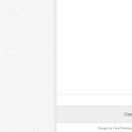
Cop
Design by
FlexiThemes