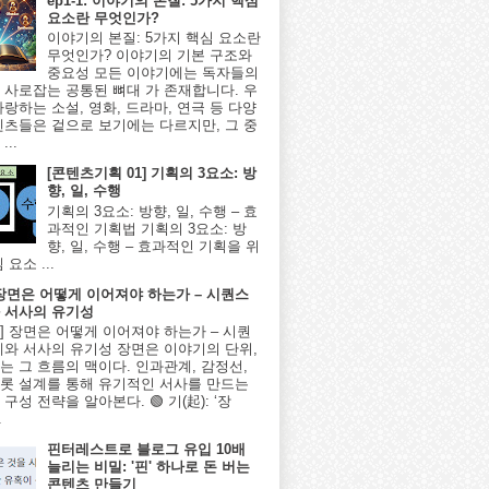
ep1-1: 이야기의 본질: 5가지 핵심
요소란 무엇인가?
이야기의 본질: 5가지 핵심 요소란
무엇인가? 이야기의 기본 구조와
중요성 모든 이야기에는 독자들의
 사로잡는 공통된 뼈대 가 존재합니다. 우
사랑하는 소설, 영화, 드라마, 연극 등 다양
텐츠들은 겉으로 보기에는 다르지만, 그 중
...
[콘텐츠기획 01] 기획의 3요소: 방
향, 일, 수행
기획의 3요소: 방향, 일, 수행 – 효
과적인 기획법 기획의 3요소: 방
향, 일, 수행 – 효과적인 기획을 위
 요소 ...
] 장면은 어떻게 이어져야 하는가 – 시퀀스
 서사의 유기성
8편] 장면은 어떻게 이어져야 하는가 – 시퀀
계와 서사의 유기성 장면은 이야기의 단위,
는 그 흐름의 맥이다. 인과관계, 감정선,
롯 설계를 통해 유기적인 서사를 만드는
구성 전략을 알아본다. 🟢 기(起): ‘장
.
핀터레스트로 블로그 유입 10배
늘리는 비밀: '핀' 하나로 돈 버는
콘텐츠 만들기