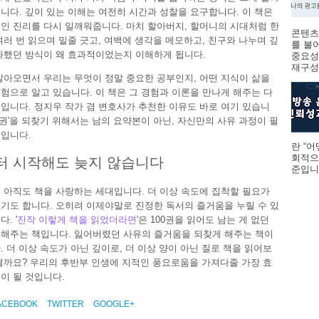
니다. 깊이 있는 이해는 여전히 시간과 성찰을 요구합니다. 이 책은
인 진리를 다시 일깨워줍니다. 마치 할아버지, 할머니의 시대처럼 한
콘텐츠
여러 번 읽으며 밑줄 긋고, 여백에 생각을 메모하고, 친구와 나누며 깊
를 불
화했던 방식이 왜 효과적이었는지 이해하게 됩니다.
중요성
재구성하
살아오면서 우리는 무엇이 정말 중요한 공부인지, 어떤 지식이 삶을
험으로 알고 있습니다. 이 책은 그 경험과 이론을 만나게 해주는 다
입니다. 정지우 작가 겸 변호사가 추천한 이유도 바로 여기 있습니
 주권'을 되찾기 위해서는 남의 요약본이 아닌, 자신만의 사유 과정이 필
입니다.
란 “
회적으
터 시작해도 늦지 않습니다
준입니다
 아직도 책을 사랑하는 세대입니다. 더 이상 속도에 집착할 필요가
기도 합니다. 오히려 이제야말로 진정한 독서의 즐거움을 누릴 수 있
. '
진작 이렇게 책을 읽었더라면
'은 100권을 읽어도 남는 게 없던
해주는 책입니다. 잃어버렸던 사유의 즐거움을 되찾게 해주는 책이
. 더 이상 속도가 아닌 깊이로, 더 이상 양이 아닌 질로 책을 읽어보
떨까요? 우리의 후반부 인생에 지적인 풍요로움을 가져다줄 가장 효
이 될 것입니다.
ACEBOOK
TWITTER
GOOGLE+