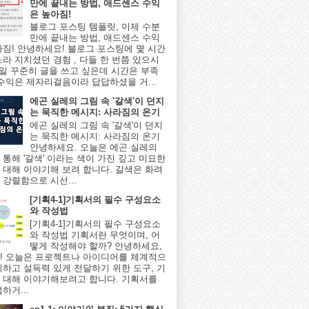
만에 끝내는 방법, 애드센스 수익
은 높아짐!
블로그 포스팅 템플릿, 이제 수분
만에 끝내는 방법, 애드센스 수익
아짐! 안녕하세요! 블로그 포스팅에 몇 시간
느라 지치셨던 경험 , 다들 한 번쯤 있으시
매일 꾸준히 글을 쓰고 싶은데 시간은 부족
 수익은 제자리걸음이라 답답하셨을 거...
에곤 실레의 그림 속 '갈색'이 던지
는 묵직한 메시지: 사라짐의 온기
에곤 실레의 그림 속 '갈색'이 던지
는 묵직한 메시지: 사라짐의 온기
안녕하세요. 오늘은 에곤 실레의
 통해 '갈색' 이라는 색이 가진 깊고 미묘한
 대해 이야기해 보려 합니다. 갈색은 화려
 강렬함으로 시선...
[기획4-1]기획서의 필수 구성요소
와 작성법
[기획4-1]기획서의 필수 구성요소
와 작성법 기획서란 무엇이며, 어
떻게 작성해야 할까? 안녕하세요,
! 오늘은 프로젝트나 아이디어를 체계적으
리하고 설득력 있게 전달하기 위한 도구, 기
 대해 이야기해보려고 합니다. 기획서를
하거...