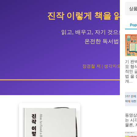
진작 이렇게 책을 읽었
Pop
읽고, 배우고, 자기 것으로 남
온전한 독서법
기 완
장경철 저 | 생각지도
요 형
적인 
법 을
개...
동영상
는 시
물론, 제