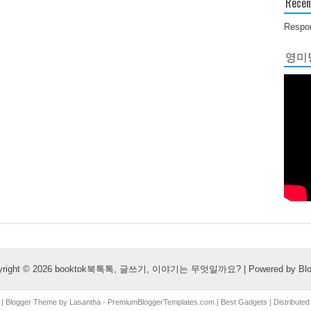
Recen
Respon
영미당
yright ©
2026
booktok북톡톡, 글쓰기, 이야기는 무엇일까요?
| Powered by
Bl
| Blogger Theme by
Lasantha
-
PremiumBloggerTemplates.com
|
Best Gadgets
| Distribute