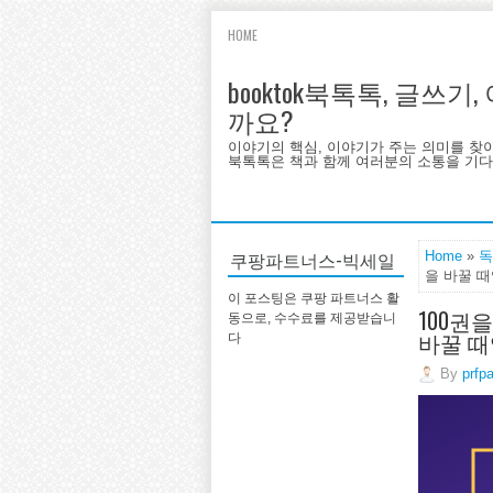
HOME
booktok북톡톡, 글쓰
까요?
이야기의 핵심, 이야기가 주는 의미를 찾
북톡톡은 책과 함께 여러분의 소통을 기다랍
쿠팡파트너스-빅세일
Home
»
독
을 바꿀 
이 포스팅은 쿠팡 파트너스 활
100권
동으로, 수수료를 제공받습니
바꿀 
다
By
prfp