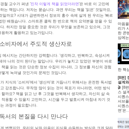
경철 교수가 펴낸 '
진작 이렇게 책을 읽었더라면
'은 바로 이 고민에
하는 책입니다. 저자는 묻습니다. 과연 우리는 책을 '읽은' 것일까요,
' 것일까요? 시대가 급변하면서 정보의 홍수 속에 살게 된 우리는 '빠르
방법만 배웠습니다. 스마트폰 클릭 한 번으로 책의 요약본을 얻을 수 있
마음을
다. 하지만 정말 중요한 것은 우리가 무엇을 보존하고 있으며, 그것
리가 
유용하게 활용하고 있는가입니다.
한 콘
심에는 
 소비자에서 주도적 생산자로
심 메시지는 간단하지만 강력합니다. '생각하고, 반복하고, 숙성시켜
그제야 나의 것이 된다'는 말입니다. 우리가 놓치고 있었던 부분이 바로
 책을 읽는 것은 단순한 정보 수집이 아니라, 그 정보를 자신의 경험
한 핵심
어떻게 녹여낼 것인가의 문제인 것입니다.
[8편
가 지식의 '소비자'에서 '생산자'로 거듭나기 위해서는 온전한 독서법
설계와
🎬 [
고 강조합니다. 무작정 많이 읽는 것이 목표가 아니라면, 어떤 방식
스 설
 할까요? 책을 읽고 난 후 그것을 반복해서 생각하고, 자신의 삶 속
시퀀스
 적용할 수 있을지 고민하고, 시간을 두고 발효시켜 마침내 자기 것
서브플
는 과정이 필요합니다.
시퀀스 
면’은..
독서의 본질을 다시 만나다
게 변했지만, 우리의 뇌와 마음이 지식을 습득하는 방식은 크게 달라