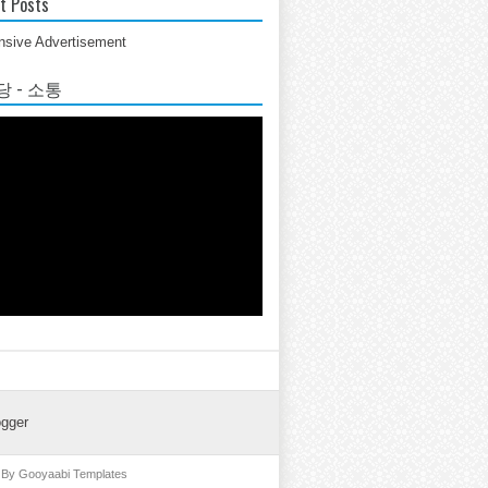
t Posts
sive Advertisement
 - 소통
ogger
d By
Gooyaabi Templates