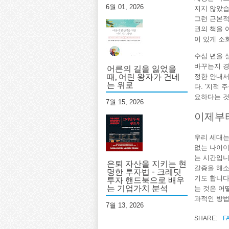
6월 01, 2026
지지 않았습
그런 근본적
권의 책을 
이 있게 소
수십 년을 
어른의 길을 잃었을
바꾸는지 경
때, 어린 왕자가 건네
정한 안내서
는 위로
다. '지적
요하다는 것
7월 15, 2026
이제부
우리 세대는
없는 나이이
는 시간입니다
은퇴 자산을 지키는 현
갈증을 해소
명한 투자법 - 크레딧
투자 핸드북으로 배우
기도 합니다
는 기업가치 분석
는 것은 어
과적인 방법
7월 13, 2026
SHARE:
F