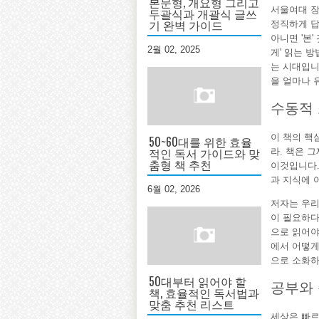
본문형, 개요형 그리고
서울여대 장
두괄식과 개괄식 글쓰
기 완벽 가이드
정직하게 답
아니면 '본
2월 02, 2025
게' 읽는 
는 시대입니
을 얼마나 
수동적
이 책의 핵
50~60대를 위한 효율
적인 독서 가이드와 맞
라. 책은 
춤형 책 추천
이것입니다.
과 지식에 
6월 02, 2026
저자는 우리
이 필요하다
으로 읽어야
에서 어떻게
으로 소화하
50대부터 읽어야 할
공부와 
책, 효율적인 독서법과
맞춤 추천 리스트
세상은 빠르